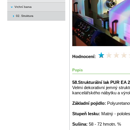
Vrchní barva
02. Struktura
Hodnocení:
Popis
58.Strukturální lak PUR EA 
Velmi dekorativní jemný struk
kancelářského nábytku a výrob
Základní pojidlo:
Polyuretano
Stupeň lesku:
Matný - polole
Sušina:
58 - 72 hmotn. %