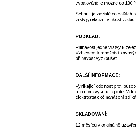
vypalování: je možné do 130 
Schnutí je závislé na dalších 
vrstvy, relativní vlhkost vzdu
PODKLAD:
Přilnavost jedné vrstvy k že
Vzhledem k množství kovových
přilnavost vyzkoušet.
DALŠÍ INFORMACE:
Vynikající odolnost proti půs
a to i při zvýšené teplotě. Ve
elektrostatické nanášení střík
SKLADOVÁNÍ:
12 měsíců v originálně uzavře