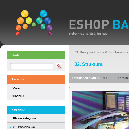
03. Barvy na kov
- >
Vrchní barva
- >
Hledat
02. Struktura
Seřadit podle artiklu
Seřadit
Akční zboží
AKCE
NOVINKY
Kategorie
Hlavní kategorie
03. Barvy na kov