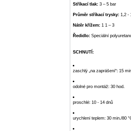
Stříkací tlak:
3 – 5 bar
Průměr stříkací trysky:
1,2 -
Nátěr křížem:
1 1 – 3
Ředidlo:
Speciální polyuretan
SCHNUTÍ:
zaschlý „na zaprášení“: 15 mi
odolné pro montáž: 30 hod.
proschlé: 10 - 14 dnů
urychlení teplem: 30 min./80 °