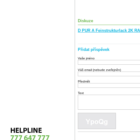
Diskuze
D PUR A Feinstrukturlack 2K RA
Přidat příspěvek
Vaše jméno
Váš email (nebude zveřejněn)
Předmět
Text