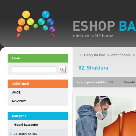
03. Barvy na kov
- >
Vrchní barva
- >
Hledat
02. Struktura
Seřadit podle artiklu
Seřadit
Akční zboží
AKCE
NOVINKY
Kategorie
Hlavní kategorie
03. Barvy na kov