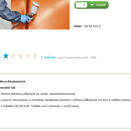
Artikl:
59.52.515.2
1 hvězda
:
(velmi špatné hodnocení) - 828x
icro-Strukturlack
kturální lak
:
Jemná struktura příjemná na omak, samostrukturovaná
o vysoce mechanicky a chemicky namáhané povrchy s přímou přilnavostí na kov a umělou hmotu
 s tužidlem 50.00.018. Tužidlo není zahrnuto v ceně barvy.