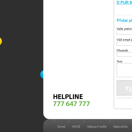
D PUR M
Přidat p
Vaše jmén
Váš email 
Předmět
Text
Domů
AKCE
Nákupní košík
Nápověda