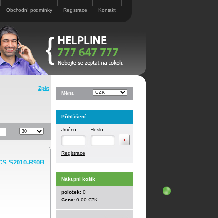
Obchodní podmínky
Registrace
Kontakt
Zpět
Měna
Přihlášení
Jméno
Heslo
Registrace
NCS S2010-R90B
Nákupní košík
položek:
0
Cena:
0,00 CZK