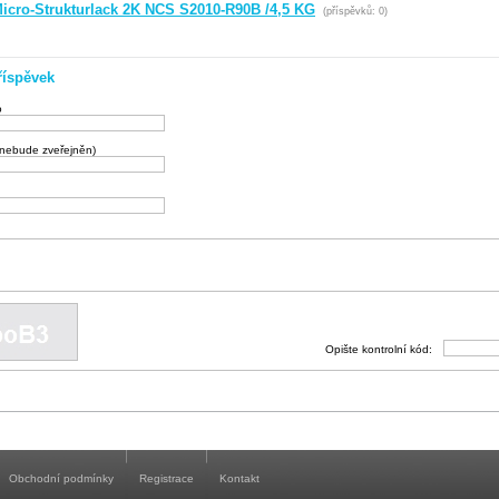
icro-Strukturlack 2K NCS S2010-R90B /4,5 KG
(příspěvků: 0)
říspěvek
o
(nebude zveřejněn)
Opište kontrolní kód:
Obchodní podmínky
Registrace
Kontakt