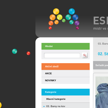
03. Bar
Hledat
02. S
Seřadit pod
Akční zboží
AKCE
NOVINKY
Kategorie
Hlavní kategorie
03. Barvy na kov