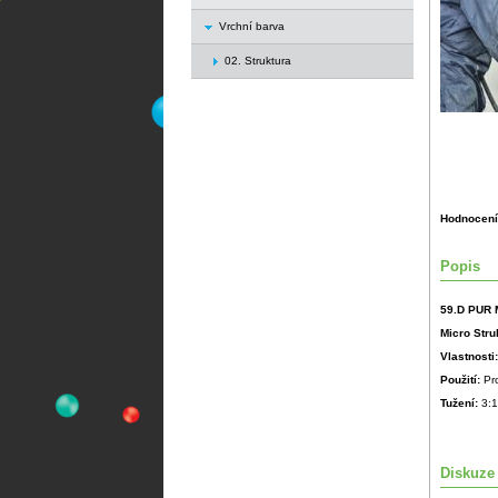
Vrchní barva
02. Struktura
Hodnocení
Popis
59.D PUR M
Micro Stru
Vlastnosti
Použití:
Pr
Tužení:
3:1
Diskuze