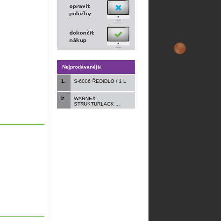
Nejprodávanější
1.
S-6006 ŘEDIDLO / 1 L
2.
WARNEX
STRUKTURLACK ...
.