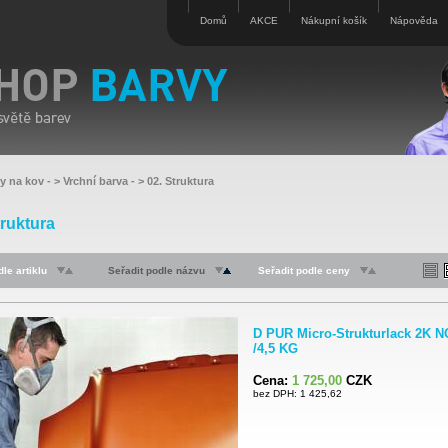
Domů
AKCE
Nákupní košík
Nápověda
vy na kov
- >
Vrchní barva
- >
02. Struktura
truktura
le artiklu
Seřadit podle názvu
Seřadit podle ceny
D PUR Micro-Strukturlack 2K 
/4,5 KG
Cena:
1 725,00
CZK
bez DPH: 1 425,62