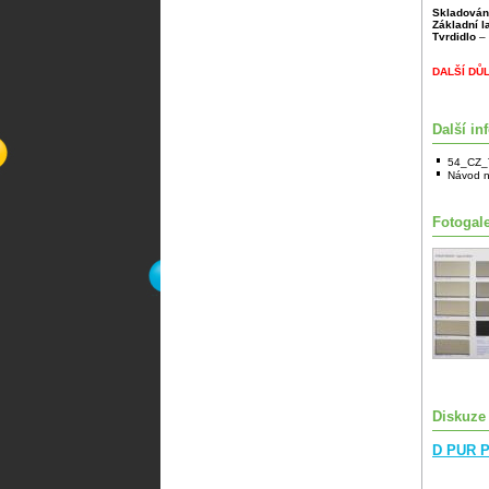
Skladován
Základní 
Tvrdidlo
– 
DALŠÍ DŮ
Další in
54_CZ_
Návod n
Fotogale
Diskuze
D PUR P