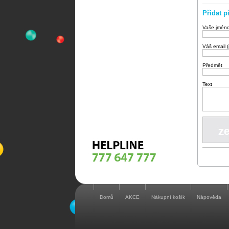
Přidat p
Vaše jmén
Váš email 
Předmět
Text
Domů
AKCE
Nákupní košík
Nápověda