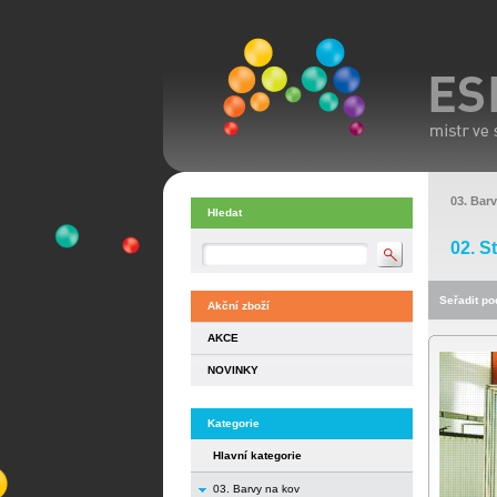
03. Bar
Hledat
02. S
Seřadit pod
Akční zboží
AKCE
NOVINKY
Kategorie
Hlavní kategorie
03. Barvy na kov