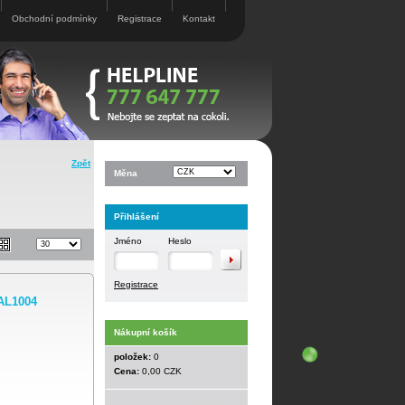
Obchodní podmínky
Registrace
Kontakt
Zpět
Měna
Přihlášení
Jméno
Heslo
Registrace
AL1004
Nákupní košík
položek:
0
Cena:
0,00 CZK