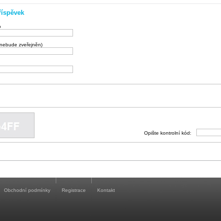
říspěvek
o
(nebude zveřejněn)
Opište kontrolní kód:
Obchodní podmínky
Registrace
Kontakt