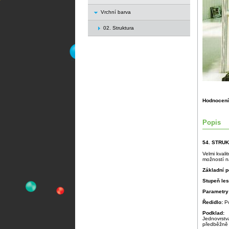
Vrchní barva
02. Struktura
Hodnocení
Popis
54. STRU
Velmi kvali
možností na
Základní p
Stupeň le
Parametry
Ředidlo:
P
Podklad:
Jednovrstv
předběžně 