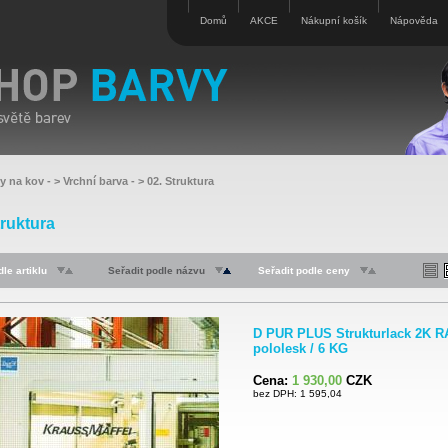
Domů
AKCE
Nákupní košík
Nápověda
vy na kov
- >
Vrchní barva
- >
02. Struktura
truktura
le artiklu
Seřadit podle názvu
Seřadit podle ceny
D PUR PLUS Strukturlack 2K R
pololesk / 6 KG
Cena:
1 930,00
CZK
bez DPH: 1 595,04