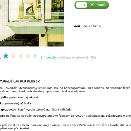
Artikl:
54.21.023.4
1 hvězda
:
(velmi špatné hodnocení) - 751x
KTURÁLNÍ LAK PUR PLUS 2K
tní, univerzální dvousložkový strukturální lak, na bázi polyuretanu, bez silikonu. Neobsahuje těž
stavení například druh struktury, zpracování, lesk a účel použití.
ojidlo:
polyuretanový akrylát
sku:
polomatný až lesklý
 zpracování:
Např. vysokotlakové nanášení stříkáním
odle potřeby se speciálním polyuretanovým ředidlem 55.00.007 v závislosti na požadovaném prov
á přilnavost na železo, barevné kovy a různé umělé hmoty Vzhledem k rozdílům v kvalitě slitin a
přilnavost přezkoušet.