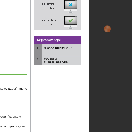
Nejprodávanější
1.
S-6006 ŘEDIDLO / 1 L
2.
WARNEX
STRUKTURLACK ...
ké kovy. Nabízí mnoho
edení struktury
 směsí doporučujeme