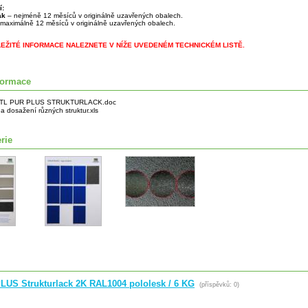
í:
lak
– nejméně 12 měsíců v originálně uzavřených obalech.
maximálně 12 měsíců v originálně uzavřených obalech.
LEŽITÉ INFORMACE NALEZNETE V NÍŽE UVEDENÉM TECHNICKÉM LISTĚ.
formace
TL PUR PLUS STRUKTURLACK.doc
a dosažení různých struktur.xls
rie
LUS Strukturlack 2K RAL1004 pololesk / 6 KG
(příspěvků: 0)