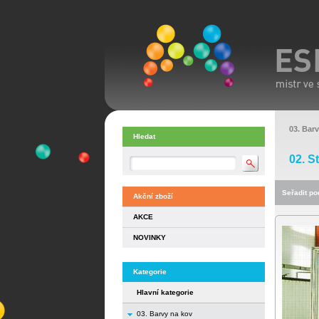
03. Bar
Hledat
02. S
Seřadit pod
Akční zboží
AKCE
NOVINKY
Kategorie
Hlavní kategorie
03. Barvy na kov