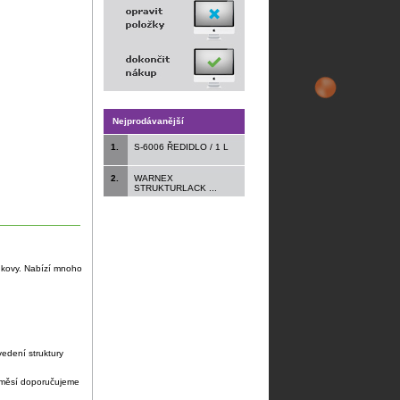
Nejprodávanější
1.
S-6006 ŘEDIDLO / 1 L
2.
WARNEX
STRUKTURLACK ...
ké kovy. Nabízí mnoho
edení struktury
 směsí doporučujeme