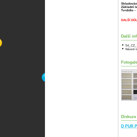
Skladován
Základní 
Tvrdidlo
– 
DALŠÍ DŮ
Další in
54_CZ_
Návod n
Fotogale
Diskuze
D PUR P