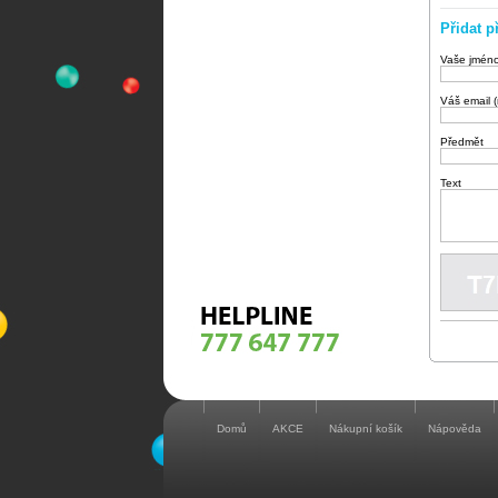
Přidat p
Vaše jmén
Váš email 
Předmět
Text
Domů
AKCE
Nákupní košík
Nápověda