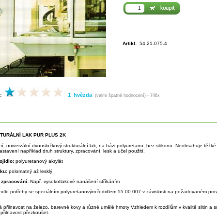
Artikl:
54.21.075.4
1 hvězda
:
(velmi špatné hodnocení) - 746x
KTURÁLNÍ LAK PUR PLUS 2K
tní, univerzální dvousložkový strukturální lak, na bázi polyuretanu, bez silikonu. Neobsahuje těž
stavení například druh struktury, zpracování, lesk a účel použití.
ojidlo:
polyuretanový akrylát
sku:
polomatný až lesklý
 zpracování:
Např. vysokotlakové nanášení stříkáním
odle potřeby se speciálním polyuretanovým ředidlem 55.00.007 v závislosti na požadovaném prov
á přilnavost na železo, barevné kovy a různé umělé hmoty Vzhledem k rozdílům v kvalitě slitin a
přilnavost přezkoušet.