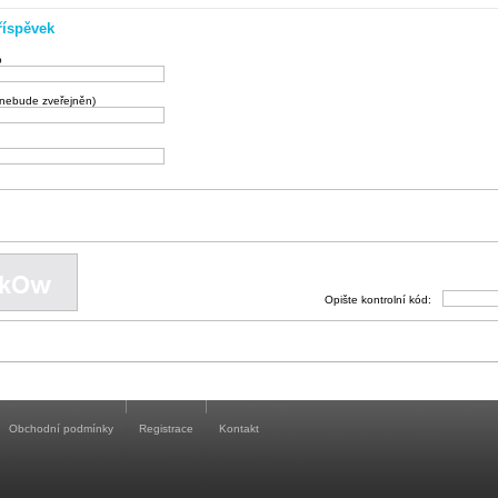
říspěvek
o
(nebude zveřejněn)
Opište kontrolní kód:
Obchodní podmínky
Registrace
Kontakt