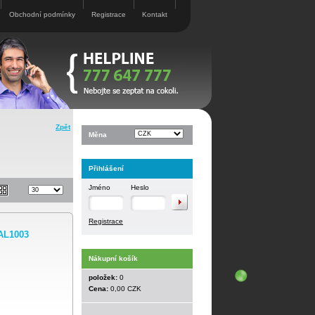
Obchodní podmínky
Registrace
Kontakt
Zpět
Měna
Přihlášení
Jméno
Heslo
Registrace
AL1003
Nákupní košík
položek:
0
Cena:
0,00 CZK