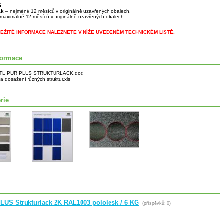
í:
lak
– nejméně 12 měsíců v originálně uzavřených obalech.
maximálně 12 měsíců v originálně uzavřených obalech.
LEŽITÉ INFORMACE NALEZNETE V NÍŽE UVEDENÉM TECHNICKÉM LISTĚ.
formace
TL PUR PLUS STRUKTURLACK.doc
a dosažení různých struktur.xls
rie
LUS Strukturlack 2K RAL1003 pololesk / 6 KG
(příspěvků: 0)