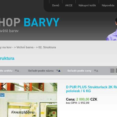
Domů
AKCE
Nákupní košík
Nápověda
vy na kov
- >
Vrchní barva
- >
02. Struktura
truktura
le artiklu
Seřadit podle názvu
Seřadit podle ceny
D PUR PLUS Strukturlack 2K R
pololesk / 6 KG
Cena:
2 000,00
CZK
bez DPH: 1 652,89