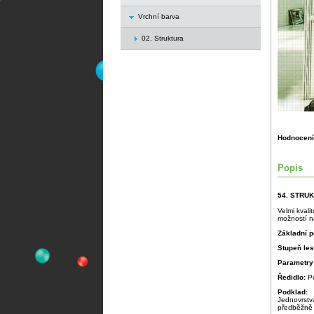
Vrchní barva
02. Struktura
Hodnocení
Popis
54. STRU
Velmi kvali
možností na
Základní p
Stupeň le
Parametry
Ředidlo:
P
Podklad:
Jednovrstv
předběžně 