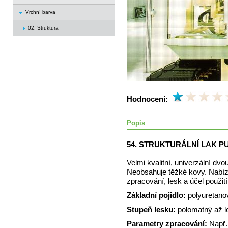
Vrchní barva
02. Struktura
Hodnocení:
Popis
54. STRUKTURÁLNÍ LAK P
Velmi kvalitní, univerzální dvo
Neobsahuje těžké kovy. Nabízí
zpracování, lesk a účel použití
Základní pojidlo:
polyuretano
Stupeň lesku:
polomatný až l
Parametry zpracování:
Např.