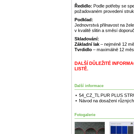
Ředidlo:
Podle potřeby se spe
požadovaném provedení struk
Podklad:
Jednovrstvá přilnavost na že
v kvalitě slitin a směsí dopor
Skladování:
Základní lak
– nejméně 12 měs
Tvrdidlo
– maximálně 12 měsíc
DALŠÍ DŮLEŽITÉ INFORM
LISTĚ.
Další informace
54_CZ_TL PUR PLUS ST
Návod na dosažení různých 
Fotogalerie