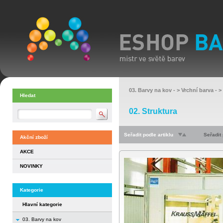
03. Barvy na kov
- >
Vrchní barva
- >
Hledat
02. Struktura
Seřadit podle artiklu
Seřadit
Akční zboží
AKCE
NOVINKY
Kategorie
Hlavní kategorie
03. Barvy na kov