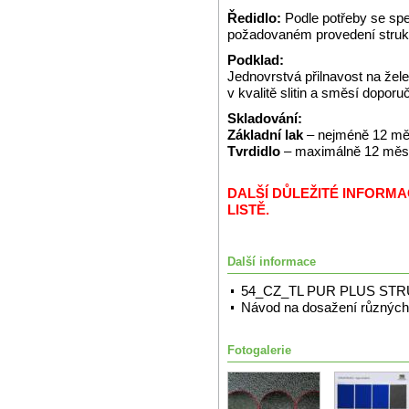
Ředidlo:
Podle potřeby se spe
požadovaném provedení struk
Podklad:
Jednovrstvá přilnavost na že
v kvalitě slitin a směsí dopor
Skladování:
Základní lak
– nejméně 12 měs
Tvrdidlo
– maximálně 12 měsíc
DALŠÍ DŮLEŽITÉ INFORM
LISTĚ.
Další informace
54_CZ_TL PUR PLUS ST
Návod na dosažení různých 
Fotogalerie