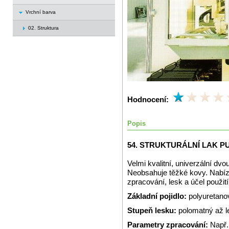
Vrchní barva
02. Struktura
Hodnocení:
Popis
54. STRUKTURÁLNÍ LAK P
Velmi kvalitní, univerzální dvo
Neobsahuje těžké kovy. Nabízí
zpracování, lesk a účel použití
Základní pojidlo:
polyuretano
Stupeň lesku:
polomatný až l
Parametry zpracování:
Např.