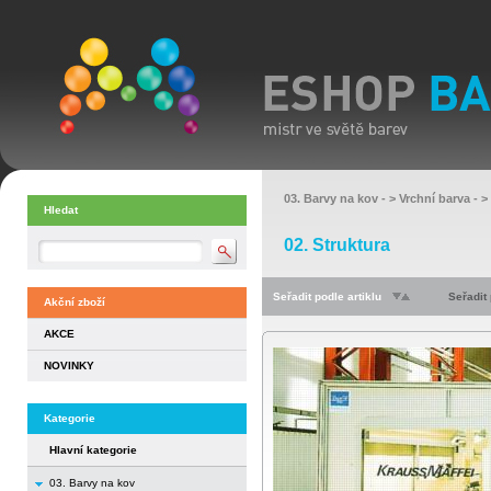
03. Barvy na kov
- >
Vrchní barva
- >
Hledat
02. Struktura
Seřadit podle artiklu
Seřadit
Akční zboží
AKCE
NOVINKY
Kategorie
Hlavní kategorie
03. Barvy na kov