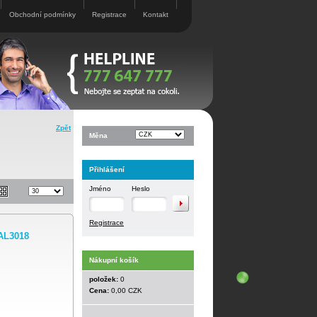
Obchodní podmínky
Registrace
Kontakt
Zpět
Měna
Přihlášení
Jméno
Heslo
Registrace
AL3018
Nákupní košík
položek:
0
Cena:
0,00 CZK