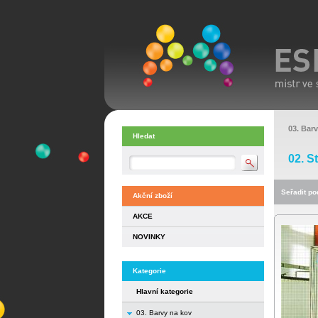
03. Bar
Hledat
02. S
Seřadit pod
Akční zboží
AKCE
NOVINKY
Kategorie
Hlavní kategorie
03. Barvy na kov