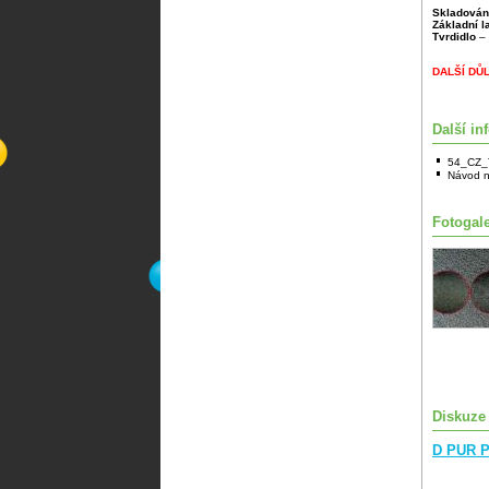
Skladován
Základní 
Tvrdidlo
– 
DALŠÍ DŮ
Další in
54_CZ_
Návod n
Fotogale
Diskuze
D PUR P