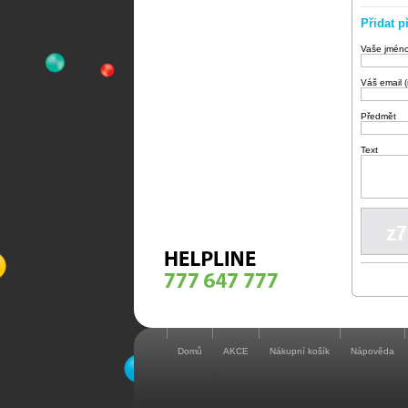
Přidat p
Vaše jmén
Váš email 
Předmět
Text
Domů
AKCE
Nákupní košík
Nápověda