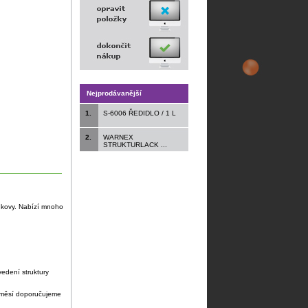
Nejprodávanější
1.
S-6006 ŘEDIDLO / 1 L
2.
WARNEX
STRUKTURLACK ...
ké kovy. Nabízí mnoho
edení struktury
 směsí doporučujeme