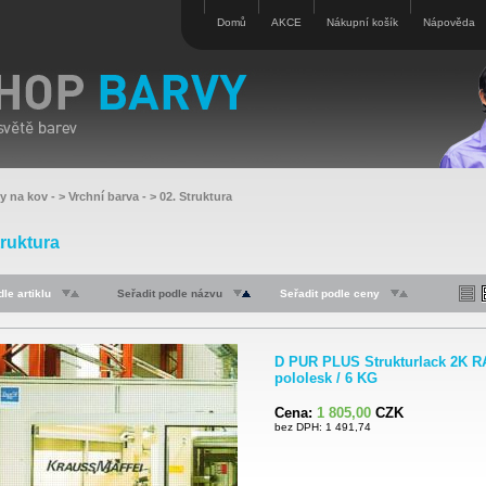
Domů
AKCE
Nákupní košík
Nápověda
vy na kov
- >
Vrchní barva
- >
02. Struktura
truktura
le artiklu
Seřadit podle názvu
Seřadit podle ceny
D PUR PLUS Strukturlack 2K R
pololesk / 6 KG
Cena:
1 805,00
CZK
bez DPH: 1 491,74