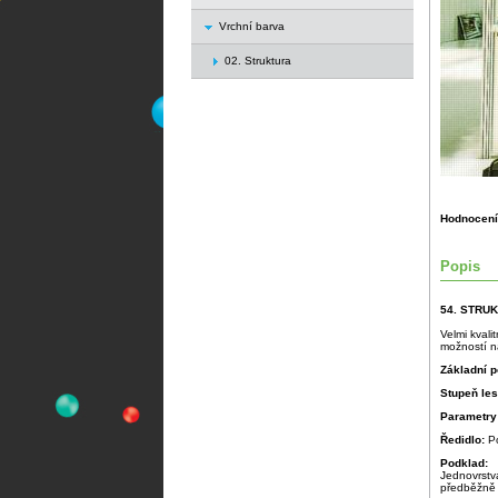
Vrchní barva
02. Struktura
Hodnocení
Popis
54. STRU
Velmi kvali
možností na
Základní p
Stupeň le
Parametry
Ředidlo:
P
Podklad:
Jednovrstv
předběžně 