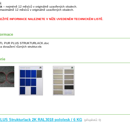
í:
lak
– nejméně 12 měsíců v originálně uzavřených obalech.
maximálně 12 měsíců v originálně uzavřených obalech.
LEŽITÉ INFORMACE NALEZNETE V NÍŽE UVEDENÉM TECHNICKÉM LISTĚ.
formace
TL PUR PLUS STRUKTURLACK.doc
a dosažení různých struktur.xls
rie
LUS Strukturlack 2K RAL3018 pololesk / 6 KG
(příspěvků: 0)