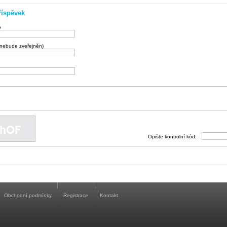
říspěvek
o
(nebude zveřejněn)
Opište kontrolní kód:
Obchodní podmínky
Registrace
Kontakt