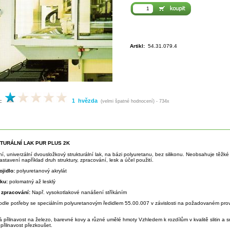
Artikl:
54.31.079.4
1 hvězda
:
(velmi špatné hodnocení) - 734x
KTURÁLNÍ LAK PUR PLUS 2K
tní, univerzální dvousložkový strukturální lak, na bázi polyuretanu, bez silikonu. Neobsahuje těž
stavení například druh struktury, zpracování, lesk a účel použití.
ojidlo:
polyuretanový akrylát
sku:
polomatný až lesklý
 zpracování:
Např. vysokotlakové nanášení stříkáním
odle potřeby se speciálním polyuretanovým ředidlem 55.00.007 v závislosti na požadovaném prov
á přilnavost na železo, barevné kovy a různé umělé hmoty Vzhledem k rozdílům v kvalitě slitin a
přilnavost přezkoušet.