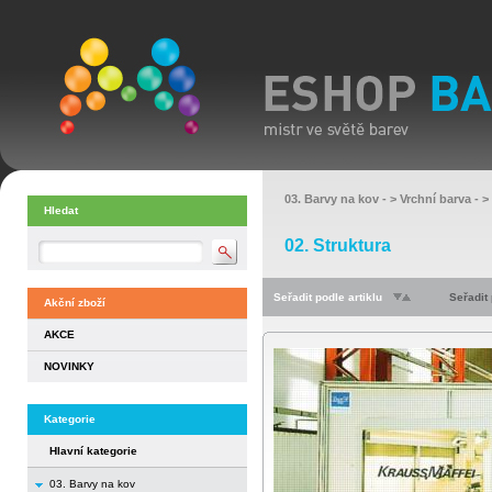
03. Barvy na kov
- >
Vrchní barva
- >
Hledat
02. Struktura
Seřadit podle artiklu
Seřadit
Akční zboží
AKCE
NOVINKY
Kategorie
Hlavní kategorie
03. Barvy na kov