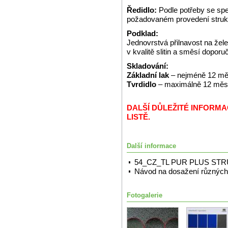
Ředidlo:
Podle potřeby se spe
požadovaném provedení struk
Podklad:
Jednovrstvá přilnavost na že
v kvalitě slitin a směsí dopor
Skladování:
Základní lak
– nejméně 12 měs
Tvrdidlo
– maximálně 12 měsíc
DALŠÍ DŮLEŽITÉ INFORM
LISTĚ.
Další informace
54_CZ_TL PUR PLUS ST
Návod na dosažení různých 
Fotogalerie