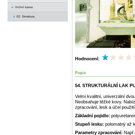
Vrchní barva
02. Struktura
Hodnocení:
Popis
54. STRUKTURÁLNÍ LAK P
Velmi kvalitní, univerzální dvo
Neobsahuje těžké kovy. Nabízí
zpracování, lesk a účel použití
Základní pojidlo:
polyuretano
Stupeň lesku:
polomatný až l
Parametry zpracování:
Např.