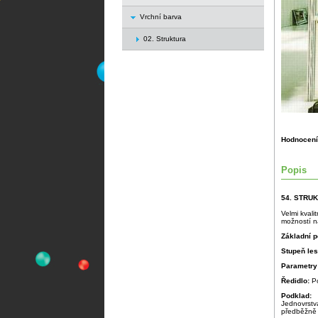
Vrchní barva
02. Struktura
Hodnocení
Popis
54. STRU
Velmi kvali
možností na
Základní p
Stupeň le
Parametry
Ředidlo:
P
Podklad:
Jednovrstv
předběžně 