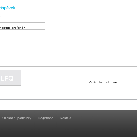
říspěvek
o
(nebude zveřejněn)
Opište kontrolní kód:
Obchodní podmínky
Registrace
Kontakt