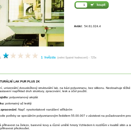
Artikl:
54.61.024.4
1 hvězda
:
(velmi špatné hodnocení) - 725x
KTURÁLNÍ LAK PUR PLUS 2K
tní, univerzální dvousložkový strukturální lak, na bázi polyuretanu, bez silikonu. Neobsahuje těž
stavení například druh struktury, zpracování, lesk a účel použití.
ojidlo:
polyuretanový akrylát
sku:
polomatný až lesklý
 zpracování:
Např. vysokotlakové nanášení stříkáním
odle potřeby se speciálním polyuretanovým ředidlem 55.00.007 v závislosti na požadovaném prov
á přilnavost na železo, barevné kovy a různé umělé hmoty Vzhledem k rozdílům v kvalitě slitin a
přilnavost přezkoušet.