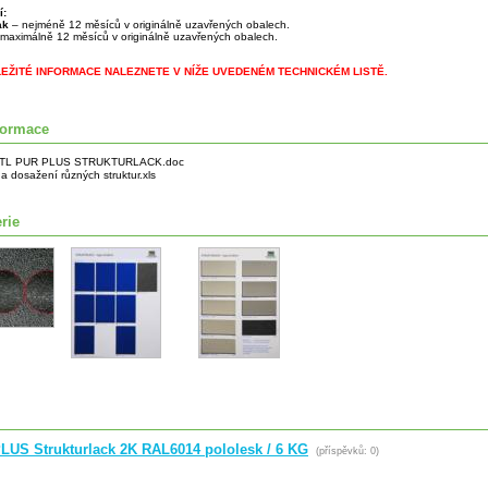
í:
lak
– nejméně 12 měsíců v originálně uzavřených obalech.
maximálně 12 měsíců v originálně uzavřených obalech.
LEŽITÉ INFORMACE NALEZNETE V NÍŽE UVEDENÉM TECHNICKÉM LISTĚ.
formace
TL PUR PLUS STRUKTURLACK.doc
a dosažení různých struktur.xls
rie
LUS Strukturlack 2K RAL6014 pololesk / 6 KG
(příspěvků: 0)