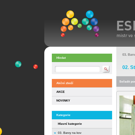
03. Bar
Hledat
02. S
Seřadit pod
Akční zboží
AKCE
NOVINKY
Kategorie
Hlavní kategorie
03. Barvy na kov