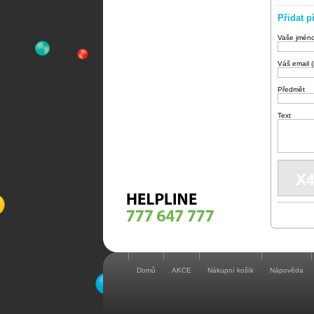
Přidat p
Vaše jmén
Váš email 
Předmět
Text
Domů
AKCE
Nákupní košík
Nápověda