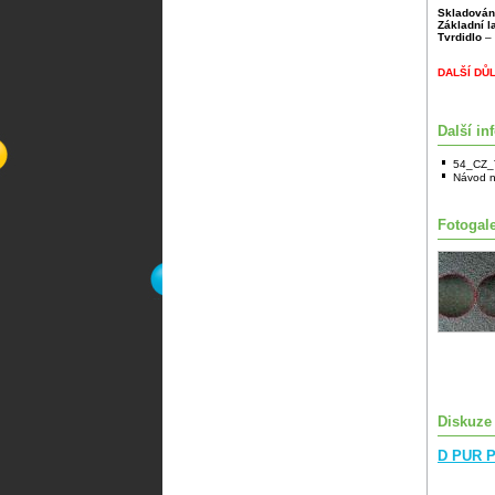
Skladován
Základní 
Tvrdidlo
– 
DALŠÍ DŮ
Další in
54_CZ_
Návod n
Fotogale
Diskuze
D PUR P