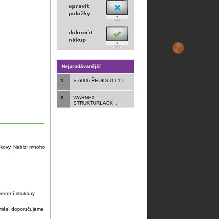
Nejprodávanější
1.
S-6006 ŘEDIDLO / 1 L
2.
WARNEX
STRUKTURLACK ...
ké kovy. Nabízí mnoho
edení struktury
 směsí doporučujeme