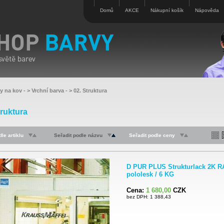
Domů
AKCE
Nákupní košík
Nápověda
vy na kov
- >
Vrchní barva
- >
02. Struktura
truktura
le artiklu
Seřadit podle názvu
Seřadit podle ceny
D PUR PLUS Strukturlack 2K R
pololesk / 6 KG
Cena:
1 680,00
CZK
bez DPH: 1 388,43