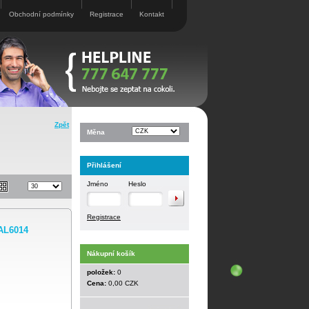
Obchodní podmínky
Registrace
Kontakt
Zpět
Měna
Přihlášení
Jméno
Heslo
Registrace
AL6014
Nákupní košík
položek:
0
Cena:
0,00 CZK