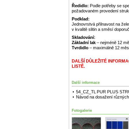
Ředidlo:
Podle potřeby se spe
požadovaném provedení struk
Podklad:
Jednovrstvá přilnavost na že
v kvalitě slitin a směsí dopor
Skladování:
Základní lak
– nejméně 12 měs
Tvrdidlo
– maximálně 12 měsíc
DALŠÍ DŮLEŽITÉ INFORM
LISTĚ.
Další informace
54_CZ_TL PUR PLUS ST
Návod na dosažení různých 
Fotogalerie