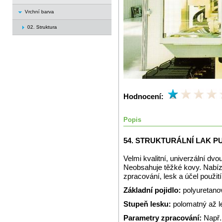
Vrchní barva
02. Struktura
Hodnocení:
Popis
54. STRUKTURÁLNÍ LAK P
Velmi kvalitní, univerzální dvo
Neobsahuje těžké kovy. Nabízí
zpracování, lesk a účel použití
Základní pojidlo:
polyuretano
Stupeň lesku:
polomatný až l
Parametry zpracování:
Např.