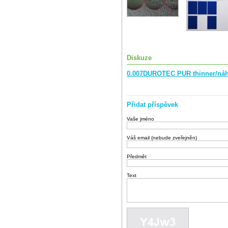
Diskuze
0.007DUROTEC PUR thinner/náh
Přidat příspěvek
Vaše jméno
Váš email (nebude zveřejněn)
Předmět
Text