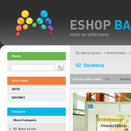
03. Barvy na kov
- >
Vrchní barva
- >
Hledat
02. Struktura
Seřadit podle artiklu
Seřadit
Akční zboží
AKCE
NOVINKY
Kategorie
Hlavní kategorie
03. Barvy na kov