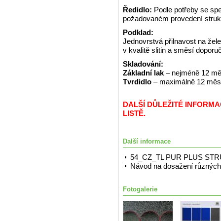
Ředidlo:
Podle potřeby se spe
požadovaném provedení struk
Podklad:
Jednovrstvá přilnavost na že
v kvalitě slitin a směsí dopor
Skladování:
Základní lak
– nejméně 12 měs
Tvrdidlo
– maximálně 12 měsíc
DALŠÍ DŮLEŽITÉ INFORM
LISTĚ.
Další informace
54_CZ_TL PUR PLUS ST
Návod na dosažení různých 
Fotogalerie