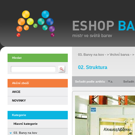
03. Barvy na kov
- >
Vrchní barva
- >
Hledat
02. Struktura
Seřadit podle artiklu
Seřadit
Akční zboží
AKCE
NOVINKY
Kategorie
Hlavní kategorie
03. Barvy na kov