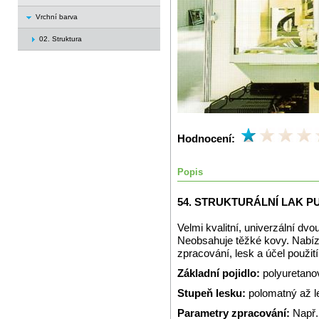
Vrchní barva
02. Struktura
Hodnocení:
Popis
54. STRUKTURÁLNÍ LAK P
Velmi kvalitní, univerzální dvo
Neobsahuje těžké kovy. Nabízí
zpracování, lesk a účel použití
Základní pojidlo:
polyuretano
Stupeň lesku:
polomatný až l
Parametry zpracování:
Např.