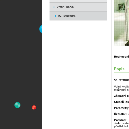
Vrchní barva
02. Struktura
Hodnocení
Popis
54. STRU
Velmi kvali
možností na
Základní p
Stupeň le
Parametry
Ředidlo:
P
Podklad:
Jednovrstv
předběžně 