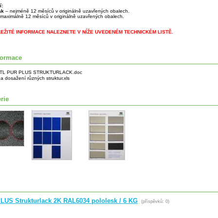
í:
lak
– nejméně 12 měsíců v originálně uzavřených obalech.
maximálně 12 měsíců v originálně uzavřených obalech.
LEŽITÉ INFORMACE NALEZNETE V NÍŽE UVEDENÉM TECHNICKÉM LISTĚ.
formace
TL PUR PLUS STRUKTURLACK.doc
a dosažení různých struktur.xls
rie
LUS Strukturlack 2K RAL6034 pololesk / 6 KG
(příspěvků: 0)