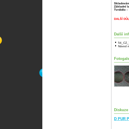
Skladován
Základní 
Tvrdidlo
– 
DALŠÍ DŮ
Další in
54_CZ_
Návod n
Fotogale
Diskuze
D PUR P