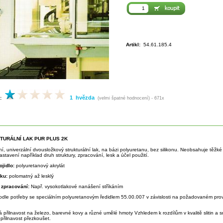
Artikl:
54.61.185.4
1 hvězda
:
(velmi špatné hodnocení) - 671x
KTURÁLNÍ LAK PUR PLUS 2K
tní, univerzální dvousložkový strukturální lak, na bázi polyuretanu, bez silikonu. Neobsahuje těž
stavení například druh struktury, zpracování, lesk a účel použití.
ojidlo:
polyuretanový akrylát
sku:
polomatný až lesklý
 zpracování:
Např. vysokotlakové nanášení stříkáním
odle potřeby se speciálním polyuretanovým ředidlem 55.00.007 v závislosti na požadovaném prov
á přilnavost na železo, barevné kovy a různé umělé hmoty Vzhledem k rozdílům v kvalitě slitin a
přilnavost přezkoušet.