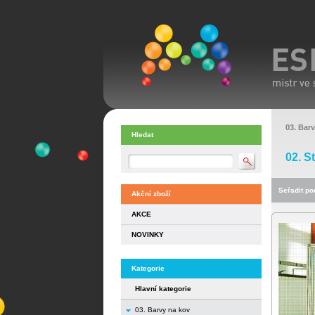
03. Bar
Hledat
02. S
Seřadit pod
Akční zboží
AKCE
NOVINKY
Kategorie
Hlavní kategorie
03. Barvy na kov