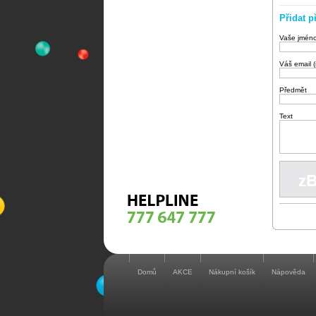
Přidat p
Vaše jmén
Váš email 
Předmět
Text
Domů
AKCE
Nákupní košík
Nápověda