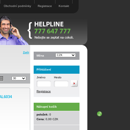
Obchodní podmínky
Registrace
Kontakt
Zpět
Měna
Přihlášení
Jméno
Heslo
Registrace
AL6034
Nákupní košík
položek:
0
Cena:
0,00 CZK