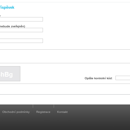
říspěvek
o
(nebude zveřejněn)
Opište kontrolní kód:
Obchodní podmínky
Registrace
Kontakt