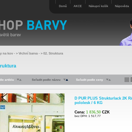
Domů
AKCE
Nákupní košík
Nápověda
vy na kov
- >
Vrchní barva
- >
02. Struktura
truktura
le artiklu
Seřadit podle názvu
Seřadit podle ceny
D PUR PLUS Strukturlack 2K R
pololesk / 6 KG
Cena:
1 836,50
CZK
bez DPH: 1 517,77