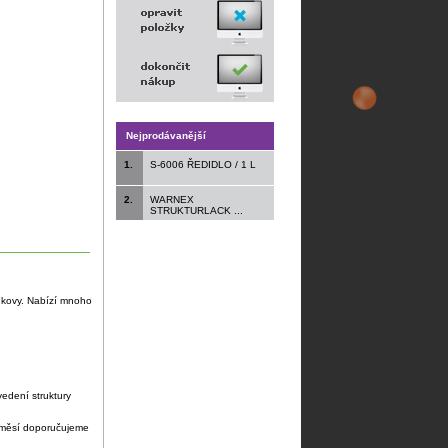
Nejprodávanější
1.
S-6006 ŘEDIDLO / 1 L
2.
WARNEX
STRUKTURLACK ...
ké kovy. Nabízí mnoho
edení struktury
 směsí doporučujeme