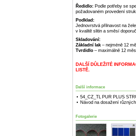
Ředidlo:
Podle potřeby se spe
požadovaném provedení struk
Podklad:
Jednovrstvá přilnavost na že
v kvalitě slitin a směsí dopor
Skladování:
Základní lak
– nejméně 12 měs
Tvrdidlo
– maximálně 12 měsíc
DALŠÍ DŮLEŽITÉ INFORM
LISTĚ.
Další informace
54_CZ_TL PUR PLUS ST
Návod na dosažení různých 
Fotogalerie