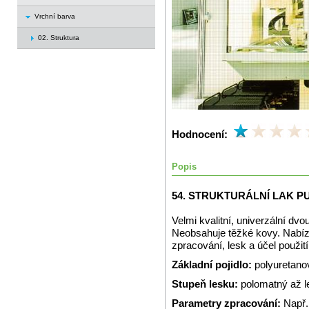
Vrchní barva
02. Struktura
Hodnocení:
Popis
54. STRUKTURÁLNÍ LAK P
Velmi kvalitní, univerzální dvo
Neobsahuje těžké kovy. Nabízí
zpracování, lesk a účel použití
Základní pojidlo:
polyuretano
Stupeň lesku:
polomatný až l
Parametry zpracování:
Např.