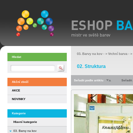
03. Barvy na kov
- >
Vrchní barva
- >
Hledat
02. Struktura
Seřadit podle artiklu
Seřadit
Akční zboží
AKCE
NOVINKY
Kategorie
Hlavní kategorie
03. Barvy na kov