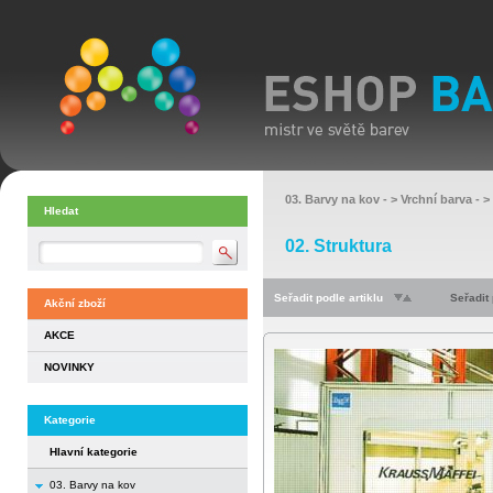
03. Barvy na kov
- >
Vrchní barva
- >
Hledat
02. Struktura
Seřadit podle artiklu
Seřadit
Akční zboží
AKCE
NOVINKY
Kategorie
Hlavní kategorie
03. Barvy na kov