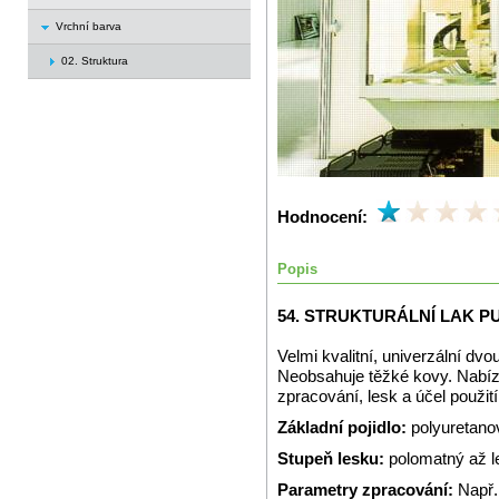
Vrchní barva
02. Struktura
Hodnocení:
Popis
54. STRUKTURÁLNÍ LAK P
Velmi kvalitní, univerzální dvo
Neobsahuje těžké kovy. Nabízí
zpracování, lesk a účel použití
Základní pojidlo:
polyuretano
Stupeň lesku:
polomatný až l
Parametry zpracování:
Např.