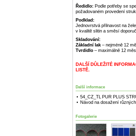
Ředidlo:
Podle potřeby se spe
požadovaném provedení struk
Podklad:
Jednovrstvá přilnavost na že
v kvalitě slitin a směsí dopor
Skladování:
Základní lak
– nejméně 12 měs
Tvrdidlo
– maximálně 12 měsíc
DALŠÍ DŮLEŽITÉ INFORM
LISTĚ.
Další informace
54_CZ_TL PUR PLUS ST
Návod na dosažení různých 
Fotogalerie