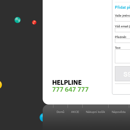
Přidat p
Vaše jmén
Váš email 
Předmět
Text
Domů
AKCE
Nákupní košík
Nápověda