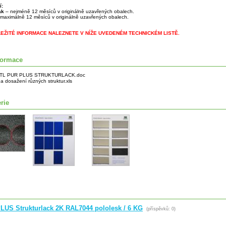
í:
lak
– nejméně 12 měsíců v originálně uzavřených obalech.
maximálně 12 měsíců v originálně uzavřených obalech.
LEŽITÉ INFORMACE NALEZNETE V NÍŽE UVEDENÉM TECHNICKÉM LISTĚ.
formace
TL PUR PLUS STRUKTURLACK.doc
a dosažení různých struktur.xls
rie
LUS Strukturlack 2K RAL7044 pololesk / 6 KG
(příspěvků: 0)