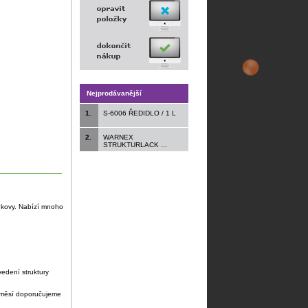
Nejprodávanější
1.
S-6006 ŘEDIDLO / 1 L
2.
WARNEX
STRUKTURLACK ...
ké kovy. Nabízí mnoho
edení struktury
 směsí doporučujeme