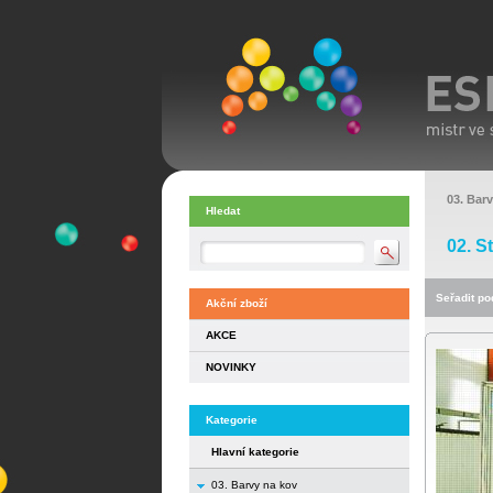
03. Bar
Hledat
02. S
Seřadit pod
Akční zboží
AKCE
NOVINKY
Kategorie
Hlavní kategorie
03. Barvy na kov