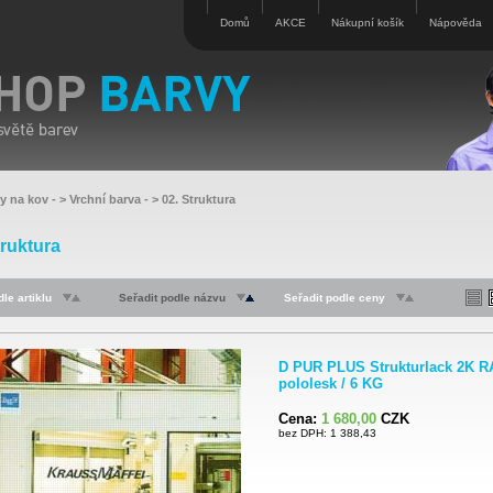
Domů
AKCE
Nákupní košík
Nápověda
vy na kov
- >
Vrchní barva
- >
02. Struktura
truktura
le artiklu
Seřadit podle názvu
Seřadit podle ceny
D PUR PLUS Strukturlack 2K R
pololesk / 6 KG
Cena:
1 680,00
CZK
bez DPH: 1 388,43