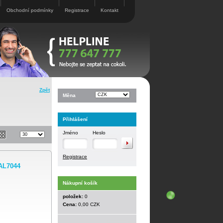
Obchodní podmínky
Registrace
Kontakt
Zpět
Měna
Přihlášení
Jméno
Heslo
Registrace
AL7044
Nákupní košík
položek:
0
Cena:
0,00 CZK