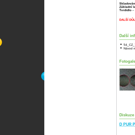
Skladován
Základní 
Tvrdidlo
– 
DALŠÍ DŮ
Další in
54_CZ_
Návod n
Fotogale
Diskuze
D PUR P