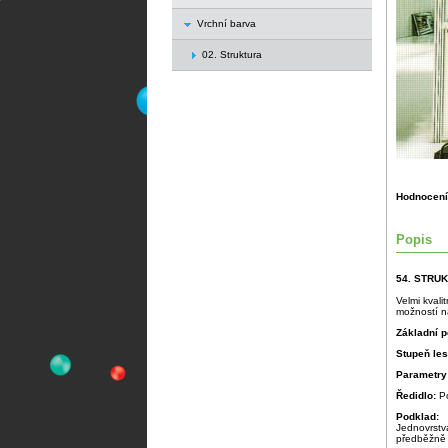
Vrchní barva
02. Struktura
Hodnocení
Popis
54. STRU
Velmi kvali
možností na
Základní p
Stupeň le
Parametry
Ředidlo:
P
Podklad:
Jednovrstv
předběžně 