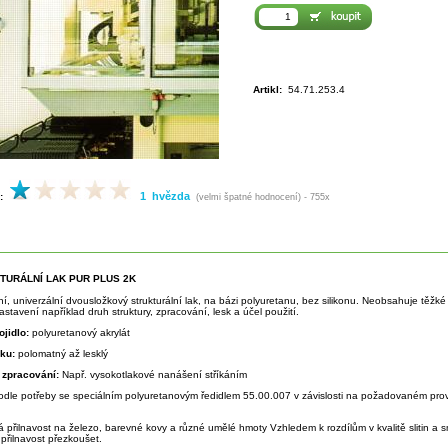
Artikl:
54.71.253.4
1 hvězda
:
(velmi špatné hodnocení) - 755x
KTURÁLNÍ LAK PUR PLUS 2K
tní, univerzální dvousložkový strukturální lak, na bázi polyuretanu, bez silikonu. Neobsahuje těž
stavení například druh struktury, zpracování, lesk a účel použití.
ojidlo:
polyuretanový akrylát
sku:
polomatný až lesklý
 zpracování:
Např. vysokotlakové nanášení stříkáním
odle potřeby se speciálním polyuretanovým ředidlem 55.00.007 v závislosti na požadovaném prov
á přilnavost na železo, barevné kovy a různé umělé hmoty Vzhledem k rozdílům v kvalitě slitin a
přilnavost přezkoušet.