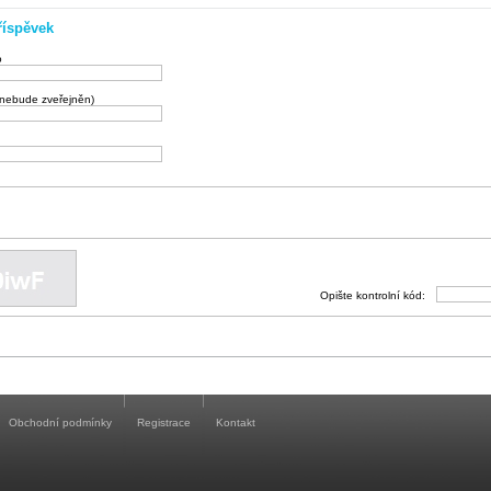
říspěvek
o
(nebude zveřejněn)
Opište kontrolní kód:
Obchodní podmínky
Registrace
Kontakt