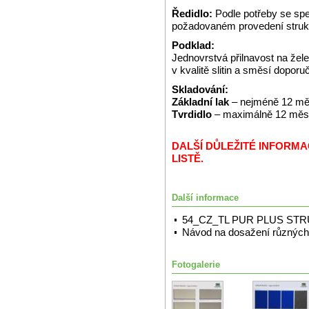
Ředidlo:
Podle potřeby se spe
požadovaném provedení struk
Podklad:
Jednovrstvá přilnavost na že
v kvalitě slitin a směsí dopor
Skladování:
Základní lak
– nejméně 12 měs
Tvrdidlo
– maximálně 12 měsíc
DALŠÍ DŮLEŽITÉ INFORM
LISTĚ.
Další informace
54_CZ_TL PUR PLUS ST
Návod na dosažení různých 
Fotogalerie