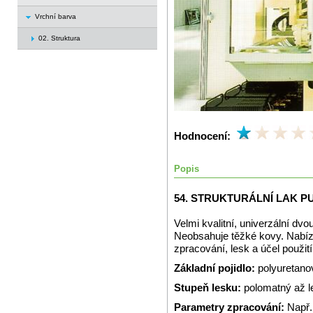
Vrchní barva
02. Struktura
Hodnocení:
Popis
54. STRUKTURÁLNÍ LAK P
Velmi kvalitní, univerzální dvo
Neobsahuje těžké kovy. Nabízí
zpracování, lesk a účel použití
Základní pojidlo:
polyuretano
Stupeň lesku:
polomatný až l
Parametry zpracování:
Např.