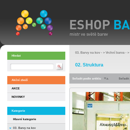
03. Barvy na kov
- >
Vrchní barva
- >
Hledat
02. Struktura
Seřadit podle artiklu
Seřadit
Akční zboží
AKCE
NOVINKY
Kategorie
Hlavní kategorie
03. Barvy na kov