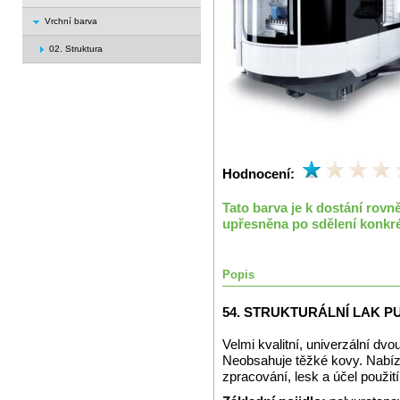
Vrchní barva
02. Struktura
Hodnocení:
Tato barva je k dostání rov
upřesněna po sdělení konkré
Popis
54. STRUKTURÁLNÍ LAK P
Velmi kvalitní, univerzální dvo
Neobsahuje těžké kovy. Nabízí
zpracování, lesk a účel použití