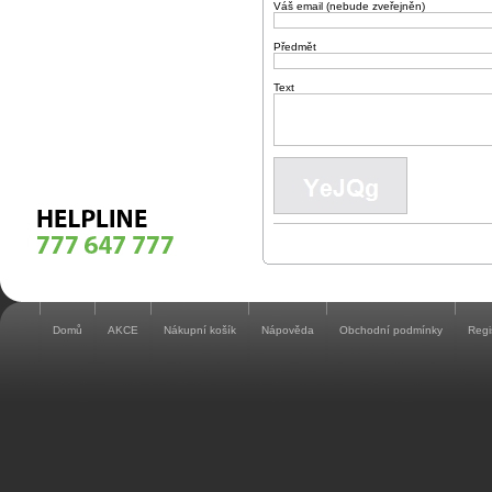
Váš email (nebude zveřejněn)
Předmět
Text
Domů
AKCE
Nákupní košík
Nápověda
Obchodní podmínky
Regi