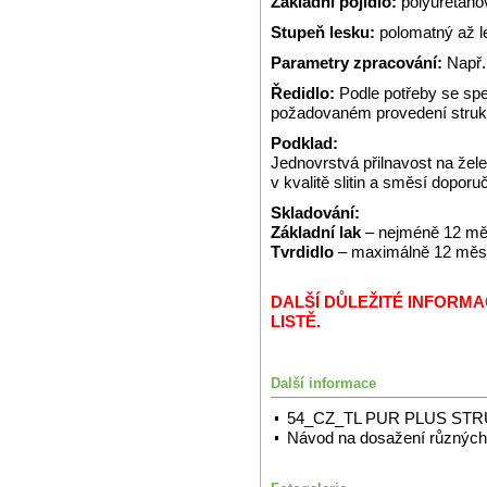
Základní pojidlo:
polyuretano
Stupeň lesku:
polomatný až l
Parametry zpracování:
Např.
Ředidlo:
Podle potřeby se spe
požadovaném provedení struk
Podklad:
Jednovrstvá přilnavost na že
v kvalitě slitin a směsí dopor
Skladování:
Základní lak
– nejméně 12 měs
Tvrdidlo
– maximálně 12 měsíc
DALŠÍ DŮLEŽITÉ INFORM
LISTĚ.
Další informace
54_CZ_TL PUR PLUS ST
Návod na dosažení různých 