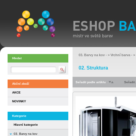
03. Barvy na kov
- >
Vrchní barva
- >
Hledat
02. Struktura
Seřadit podle artiklu
Seřadit
Akční zboží
AKCE
NOVINKY
Kategorie
Hlavní kategorie
03. Barvy na kov