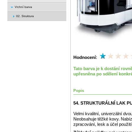
Vrchní barva
02. Struktura
Hodnocení:
Tato barva je k dostání rov
upřesněna po sdělení konkré
Popis
54. STRUKTURÁLNÍ LAK P
Velmi kvalitní, univerzální dvo
Neobsahuje těžké kovy. Nabízí
zpracování, lesk a účel použití