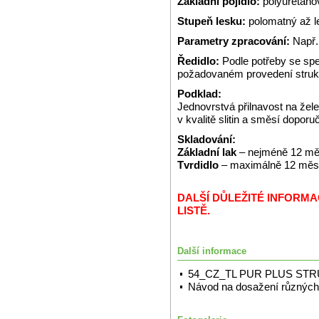
Základní pojidlo:
polyuretano
Stupeň lesku:
polomatný až l
Parametry zpracování:
Např.
Ředidlo:
Podle potřeby se spe
požadovaném provedení struk
Podklad:
Jednovrstvá přilnavost na že
v kvalitě slitin a směsí dopor
Skladování:
Základní lak
– nejméně 12 měs
Tvrdidlo
– maximálně 12 měsíc
DALŠÍ DŮLEŽITÉ INFORM
LISTĚ.
Další informace
54_CZ_TL PUR PLUS ST
Návod na dosažení různých 