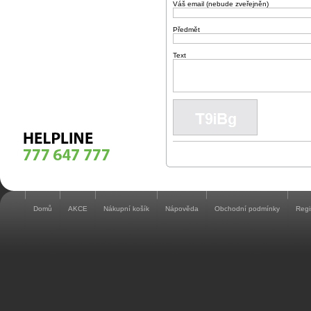
Váš email (nebude zveřejněn)
Předmět
Text
Domů
AKCE
Nákupní košík
Nápověda
Obchodní podmínky
Regi