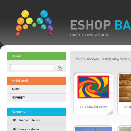
Hledat
Eshop-barvy.cz - barvy, laky, spreje,
Akční zboží
AKCE
NOVINKY
01. Tónování barev
02. 
Kategorie
01. Tónování barev
02. Barvy na dřevo