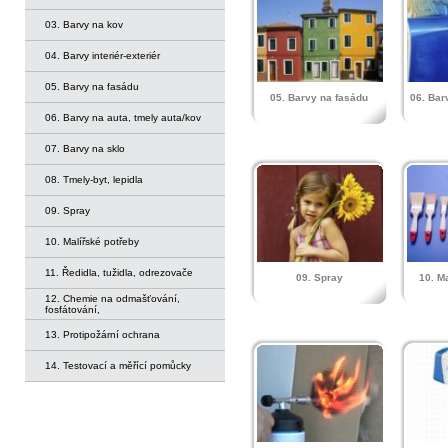
03. Barvy na kov
04. Barvy interiér-exteriér
05. Barvy na fasádu
05. Barvy na fasádu
06. Bar
06. Barvy na auta, tmely auta/kov
07. Barvy na sklo
08. Tmely-byt, lepidla
09. Spray
10. Malířské potřeby
11. Ředidla, tužidla, odrezovače
09. Spray
10. M
12. Chemie na odmašťování,
fosfátování,
13. Protipožární ochrana
14. Testovací a měřící pomůcky