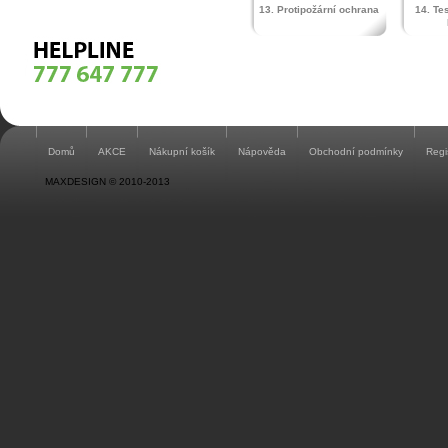
13. Protipožární ochrana
14. Te
Domů
AKCE
Nákupní košík
Nápověda
Obchodní podmínky
Regi
MAXDESIGN © 2010-2013