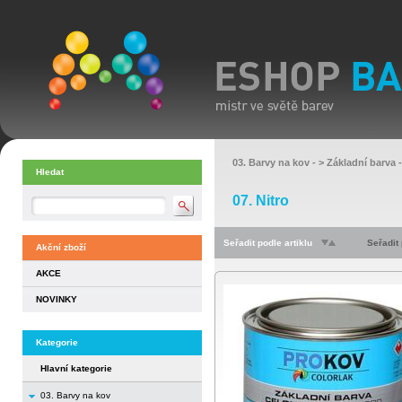
03. Barvy na kov
- >
Základní barva
-
Hledat
07. Nitro
Seřadit podle artiklu
Seřadit
Akční zboží
AKCE
NOVINKY
Kategorie
Hlavní kategorie
03. Barvy na kov