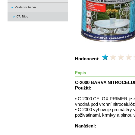
Základní barva
07. Nitro
Hodnocení:
Popis
C-2000 BARVA NITROCEL
Použití:
• C 2000 CELOX PRIMER je zák
vhodná pod vrchní nitrocelulózo
• C 2000 vyhovuje pro nátěry 
poživatinami, krmivy a pitnou 
Nanášení: