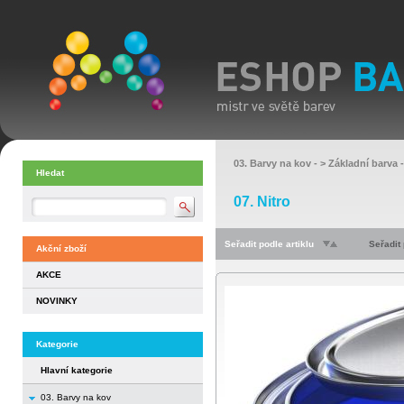
03. Barvy na kov
- >
Základní barva
-
Hledat
07. Nitro
Seřadit podle artiklu
Seřadit
Akční zboží
AKCE
NOVINKY
Kategorie
Hlavní kategorie
03. Barvy na kov