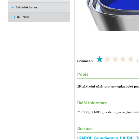
Základní barva
07. Nitro
1
Hodnocení:
Popis
1K-základní nátěr pro termoplastické po
Další informace
62.G_IKAROL_zakladni_nater_technicky
Diskuze
IKAROL Grundierung 1 K RAL 70