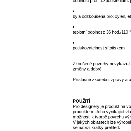
odolnost proti rozpouštědlům: 
byla odzkoušena pro: xylen, et
teplotní odolnost: 36 hod./110 
potiskovatelnost sítotiskem
Zkoušené povrchy nevykazují 
změny a dobré.
Příslušné zkušební zprávy a o
POUŽITÍ
Pro designéry je produkt na v
produktem. Jeho vynikající vla
možnosti k tvorbě povrchu výr
V jakých oblastech lze výrobe
se nabízí krátký přehled: