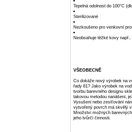
Tepelná odolnost do 100°C (d
Sterilizované
Nezkoušeno pro venkovní pros
Neobsahuje těžké kovy např.. K
VŠEOBECNĚ
Co dokáže nový výrobek na vo
řady 81? Jako výrobek na vodn
tvorbu barevného designu skle
takovou metodou nanášení, je
Vysušení nebo zesíťování náno
vytvořený povrch má skvělý vz
Množství možných barevných o
jeho tvůrčí činnosti.