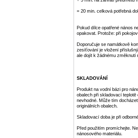
= 20 min. celková potřebná do
Pokud dílce opatřené nános ne
opakovat. Protože: při pokojo
Doporučuje se namátkově kont
zesíťování je vložení příslušn
ale dojít k žádnému změknutí n
SKLADOVÁNÍ
Produkt na vodní bázi pro náno
obalech při skladovací teplotě
nevhodné. Může tím docházet k
originálních obalech.
Skladovací doba je při odbor
Před použitím promíchejte. Nej
nánosového materiálu.