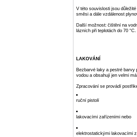
V této souvislosti jsou důlež
směsi a dále vzdálenost plyn
Další možnost: čištění na vod
lázních při teplotách do 70 °C
LAKOVÁNÍ
Bezbarvé laky a pestré barvy p
vodou a obsahují jen velmi má
Zpracování se provádí postři
ruční pistolí
lakovacími zařízeními nebo
elektrostatickými lakovacími z