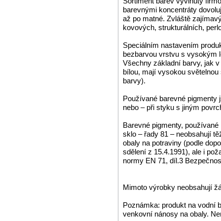
Sortiment barev vyvinutý firm
barevnými koncentráty dovoluj
až po matné. Zvláště zajímavý
kovových, strukturálních, perl
Speciálním nastavením produkt
bezbarvou vrstvu s vysokým l
Všechny základní barvy, jak 
bílou, mají vysokou světelnou 
barvy).
Používané barevné pigmenty js
nebo – při styku s jiným povr
Barevné pigmenty, používané 
sklo – řady 81 – neobsahují t
obaly na potraviny (podle dop
sdělení z 15.4.1991), ale i p
normy EN 71, díl.3 Bezpečnost
Mimoto výrobky neobsahují žá
Poznámka: produkt na vodní bá
venkovní nánosy na obaly. Nen