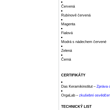
Červená
Rubínově červená
Magenta
Fialová
Modrá s nádechem červené
Zelená
Černá
CERTIFIKÁTY
Das Keramikinstitut –
Zpráva 
OrgaLab –
zkušební osvědčení
TECHNICKÝ LIST