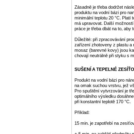
Zásadně je třeba dodržet násle
produktu na vodní bázi pro na
minimální teplotu 20 °C. Platí t
má upravovat. Další možností 
práce je třeba dbát na to, aby 
Důležité: při zpracovávání pro
zařízení zhotoveny z plastu a 
mosaz (barevné kovy) jsou ka
chovají neutrálně při styku s m
SUŠENÍ A TEPELNÉ ZESÍŤ
Produkt na vodní bázi pro nán
na omak suchou vrstvu, jež vša
Pro spuštění vytvrzování je tř
optimálního výsledku dosáhne
při konstantní teplotě 170 °C.
Příklad:
15 min. je zapotřebí na zesíť
+ 5 min. na zahřátí předmětu 