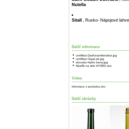
Nutella
Sitall
, Rusko- Nápojové lahv
Další informace
certifikat DasKeramikinstitut.jpg
certifikat OrgaLab.jpg
zkouska Hydro barvy.jpg
Nástřik na sklo HYDRO.doc
Video
informace o produktu.doc
Další obrázky