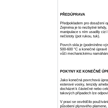
PŘEDÚPRAVA
Předpokladem pro dosažení op
Zejména je to nezbytné tehdy
manipulace s ním usadily cizí 
nečistoty (pot rukou, tuk).
Povrch skla je (podmíněno vý
500-600 °C a konečné úpravě 
vůči mechanickému namáhání p
POKYNY KE KONEČNÉ ÚPR
Jako konečná povrchová úprava
esterové vosky, tenzidy a/neb
docházet k částečné nebo cel
takových případech lze odpov
V praxi se osvědčilo používán
působení plynového plamene, 