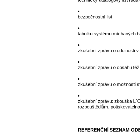
bezpečnostní list
tabulku systému míchaných b
zkušební zprávu o odolnosti 
zkušební zprávu o obsahu tě
zkušební zprávu o možnosti st
zkušební zprávu: zkouška L´Oré
rozpouštědlům, potiskovatelno
REFERENČNÍ SEZNAM ODB