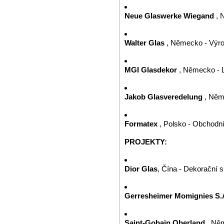
Neue Glaswerke Wiegand
, 
Walter Glas
, Německo - Výro
MGI Glasdekor
, Německo - L
Jakob Glasveredelung
, Něm
Formatex
, Polsko - Obchodn
PROJEKTY:
Dior Glas
, Čína - Dekorační 
Gerresheimer Momignies S.
Saint-Gobain Oberland
, Něm