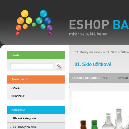
07. Barvy na sklo
- >
01. Sklo užitko
Hledat
01. Sklo užitkové
Seřadit podle artiklu
Seřadit
Akční zboží
AKCE
NOVINKY
Kategorie
Hlavní kategorie
07. Barvy na sklo