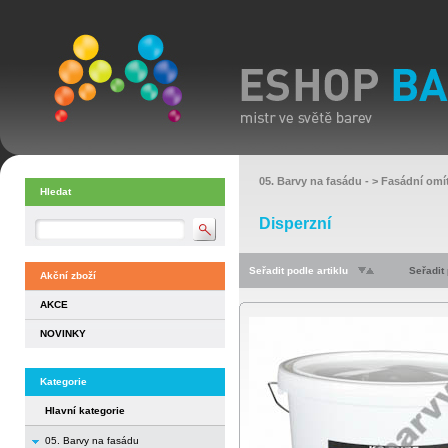
05. Barvy na fasádu
- >
Fasádní omí
Hledat
Disperzní
Seřadit podle artiklu
Seřadit
Akční zboží
AKCE
NOVINKY
Kategorie
Hlavní kategorie
05. Barvy na fasádu