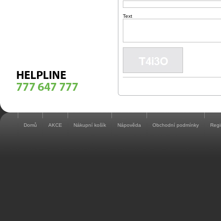
Text
Domů
AKCE
Nákupní košík
Nápověda
Obchodní podmínky
Regi