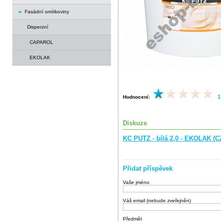
Fasádní omítkoviny
Disperzní
CAPAROL
EKOLAK
1
Hodnocení:
Diskuze
KC PUTZ - bílá 2,0 - EKOLAK (C
Přidat příspěvek
Vaše jméno
Váš email (nebude zveřejněn)
Předmět