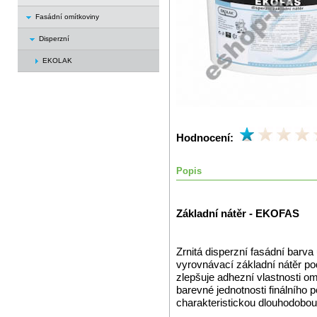
Fasádní omítkoviny
Disperzní
EKOLAK
Hodnocení:
Popis
Základní nátěr - EKOFAS
Zrnitá disperzní fasádní barv
vyrovnávací základní nátěr pod
zlepšuje adhezní vlastnosti o
barevné jednotnosti finálního
charakteristickou dlouhodobou