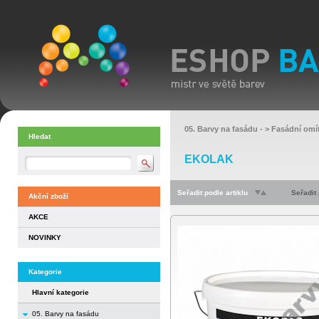
05. Barvy na fasádu
- >
Fasádní omí
Hledat
EKOLAK
Seřadit podle artiklu
Seřadit
Akční zboží
AKCE
NOVINKY
Kategorie
Hlavní kategorie
05. Barvy na fasádu