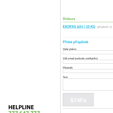
Diskuze
EKOFAS bílý / 15 KG
(příspěvků: 0)
Přidat příspěvek
Vaše jméno
Váš email (nebude zveřejněn)
Předmět
Text