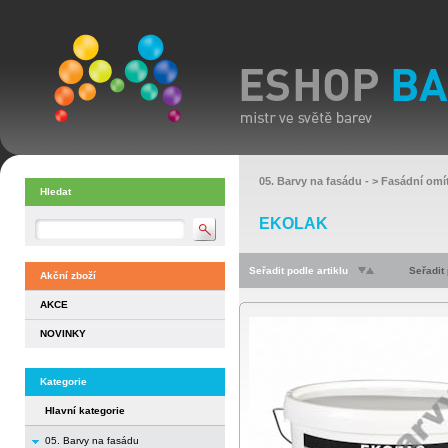
05. Barvy na fasádu
- >
Fasádní omí
Hledat
EKOLAK
Seřadit podle artiklu
Seřadit
Akční zboží
AKCE
NOVINKY
Kategorie
Hlavní kategorie
05. Barvy na fasádu