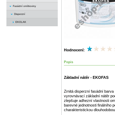
Fasádní omítkoviny
Disperzní
EKOLAK
Hodnocení:
Popis
Základní nátěr - EKOFAS
Zrnitá disperzní fasádní barv
vyrovnávací základní nátěr pod
zlepšuje adhezní vlastnosti o
barevné jednotnosti finálního
charakteristickou dlouhodobou