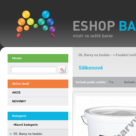
05. Barvy na fasádu
- >
Fasádní omí
Hledat
Silikonové
Seřadit podle artiklu
Seřadit
Akční zboží
AKCE
NOVINKY
Kategorie
Hlavní kategorie
05. Barvy na fasádu