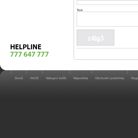
Text
Domů
AKCE
Nákupní košík
Nápověda
Obchodní podmínky
Regi