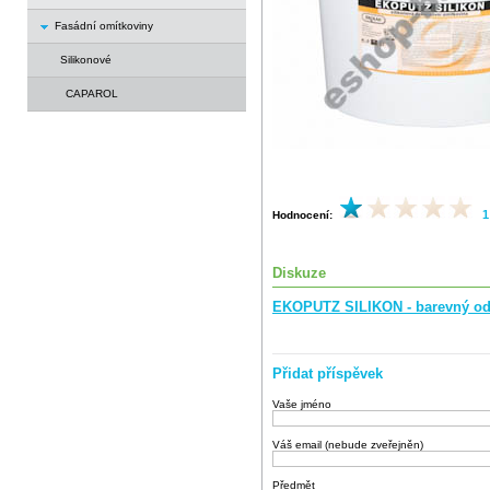
Fasádní omítkoviny
Silikonové
CAPAROL
1
Hodnocení:
Diskuze
EKOPUTZ SILIKON - barevný ods
Přidat příspěvek
Vaše jméno
Váš email (nebude zveřejněn)
Předmět