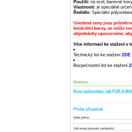
Použití:
na ocel, barevné kov
Vlastnosti:
je speciálně urč
Ředidlo:
Speciální polyuretan
Uvedené ceny jsou průměrné 
konkrétní barvy, se může cen
objednávky upozorníme, abys
Více informací ke stažení v 
Technický list ke stažení
ZDE
Bezpečnostní list ke stažení
Z
Diskuze
Krycí polyuretan. lak PUR A MI
Přidat příspěvek
Vaše jméno
Váš email (nebude zveřejněn)