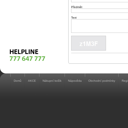
Předmět
Text
Domů
AKCE
Nákupní košík
Nápověda
Obchodní podmínky
Regi