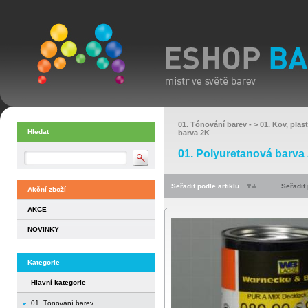
01. Tónování barev
- >
01. Kov, plas
Hledat
barva 2K
01. Polyuretanová barva
Seřadit podle artiklu
Seřadit
Akční zboží
AKCE
NOVINKY
Kategorie
Hlavní kategorie
01. Tónování barev