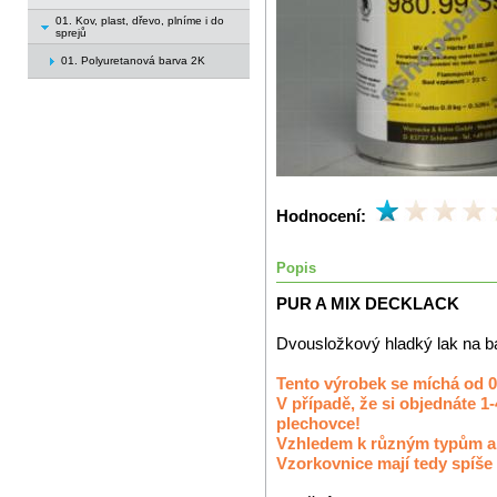
01. Kov, plast, dřevo, plníme i do
sprejů
01. Polyuretanová barva 2K
Hodnocení:
Popis
PUR A MIX DECKLACK
Dvousložkový hladký lak na bá
Tento výrobek se míchá od 0
V případě, že si objednáte 1
plechovce!
Vzhledem k různým typům a k
Vzorkovnice mají tedy spíše 