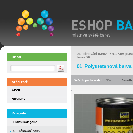
01. Tónování barev
- >
01. Kov, plas
Hledat
barva 2K
01. Polyuretanová barva
Seřadit podle artiklu
Seřadit
Akční zboží
AKCE
NOVINKY
Kategorie
Hlavní kategorie
01. Tónování barev