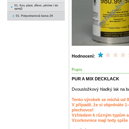
01. Kov, plast, dřevo, plníme i do
sprejů
01. Polyuretanová barva 2K
Hodnocení:
Popis
PUR A MIX DECKLACK
Dvousložkový hladký lak na bá
Tento výrobek se míchá od 0
V případě, že si objednáte 1
plechovce!
Vzhledem k různým typům a k
Vzorkovnice mají tedy spíše 