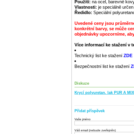
Použití:
na ocel, barevné kov
Vlastnosti:
je speciálně urč
Ředidlo:
Speciální polyuretan
Uvedené ceny jsou průměrné 
konkrétní barvy, se může cen
objednávky upozorníme, abys
Více informací ke stažení v 
Technický list ke stažení
ZDE
Bezpečnostní list ke stažení
Z
Diskuze
Krycí polyuretan. lak PUR A MI
Přidat příspěvek
Vaše jméno
Váš email (nebude zveřejněn)