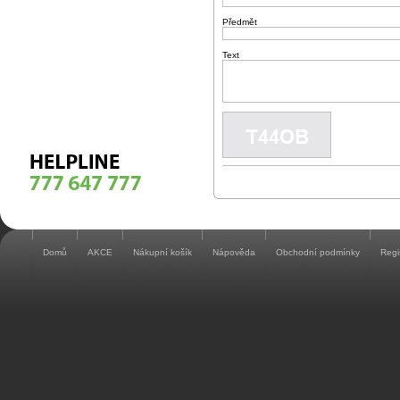
Předmět
Text
Domů
AKCE
Nákupní košík
Nápověda
Obchodní podmínky
Regi