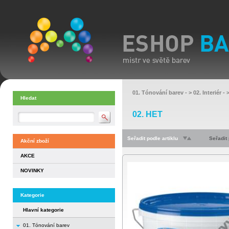
01. Tónování barev
- >
02. Interiér
- 
Hledat
02. HET
Seřadit podle artiklu
Seřadit
Akční zboží
AKCE
NOVINKY
Kategorie
Hlavní kategorie
01. Tónování barev