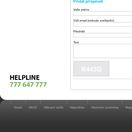
Přidat příspěvek
Vaše jméno
Váš email (nebude zveřejněn)
Předmět
Text
Domů
AKCE
Nákupní košík
Nápověda
Obchodní podmínky
Regi