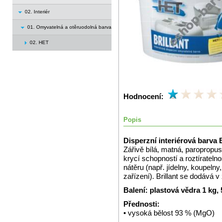
02. Interiér
01. Omyvatelná a otěruodolná barva
02. HET
Hodnocení:
Popis
Disperzní interiérová barva B
Zářivě bílá, matná, paropropus
krycí schopností a roztíratel
nátěru (např. jídelny, koupeln
zařízení). Brillant se dodává 
Balení: plastová vědra 1 kg,
Přednosti:
• vysoká bělost 93 % (MgO)