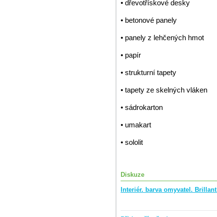
• dřevotřískové desky
• betonové panely
• panely z lehčených hmot
• papír
• strukturní tapety
• tapety ze skelných vláken
• sádrokarton
• umakart
• sololit
Diskuze
Interiér. barva omyvatel. Brilla