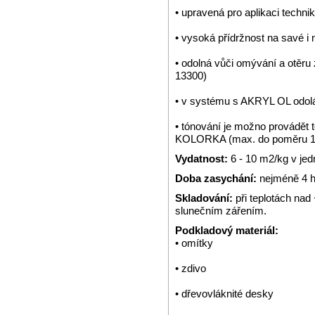
• upravená pro aplikaci technik
• vysoká přídržnost na savé i
• odolná vůči omývání a otěr
13300)
• v systému s AKRYL OL odol
• tónování je možno provádě
KOLORKA (max. do poměru 1:
Vydatnost:
6 - 10 m2/kg v jed
Doba zasychání:
nejméně 4 ho
Skladování:
při teplotách na
slunečním zářením.
Podkladový materiál:
• omítky
• zdivo
• dřevovláknité desky