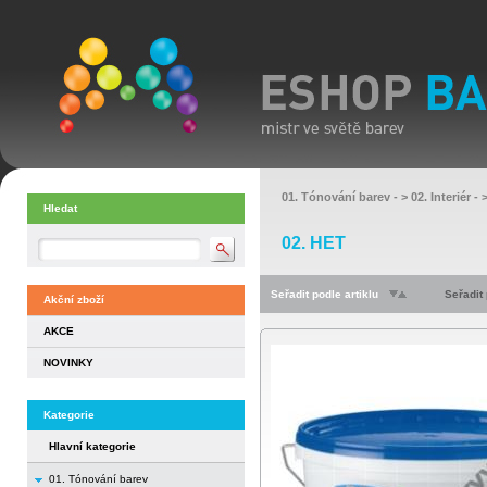
01. Tónování barev
- >
02. Interiér
- 
Hledat
02. HET
Seřadit podle artiklu
Seřadit
Akční zboží
AKCE
NOVINKY
Kategorie
Hlavní kategorie
01. Tónování barev