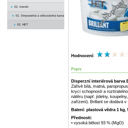
02. Interiér
01. Omyvatelná a otěruodolná barva
02. HET
Hodnocení:
Popis
Disperzní interiérová barva B
Zářivě bílá, matná, paropropus
krycí schopností a roztíratel
nátěru (např. jídelny, koupeln
zařízení). Brillant se dodává 
Balení: plastová vědra 1 kg,
Přednosti:
• vysoká bělost 93 % (MgO)