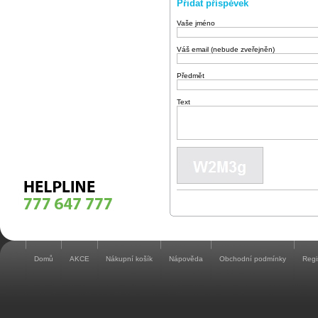
Přidat příspěvek
Vaše jméno
Váš email (nebude zveřejněn)
Předmět
Text
Domů
AKCE
Nákupní košík
Nápověda
Obchodní podmínky
Regi