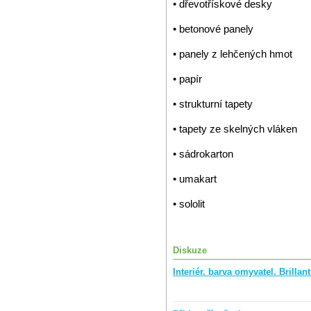
• dřevotřískové desky
• betonové panely
• panely z lehčených hmot
• papír
• strukturní tapety
• tapety ze skelných vláken
• sádrokarton
• umakart
• sololit
Diskuze
Interiér. barva omyvatel. Brilla