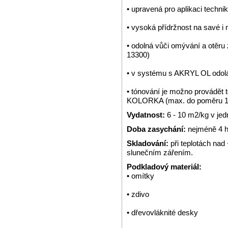
• upravená pro aplikaci technik
• vysoká přídržnost na savé i
• odolná vůči omývání a otěr
13300)
• v systému s AKRYL OL odol
• tónování je možno provádě
KOLORKA (max. do poměru 1:
Vydatnost:
6 - 10 m2/kg v jed
Doba zasychání:
nejméně 4 ho
Skladování:
při teplotách na
slunečním zářením.
Podkladový materiál:
• omítky
• zdivo
• dřevovláknité desky