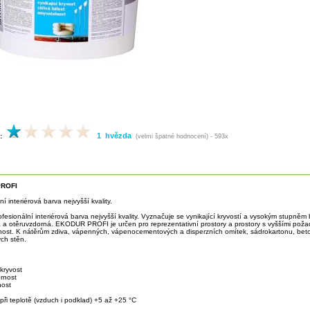
1 hvězda
:
(velmi špatné hodnocení) - 593x
ROFI
ní interiérová barva nejvyšší kvality.
ofesionální interiérová barva nejvyšší kvality. Vyznačuje se vynikající kryvostí a vysokým stupněm 
 a otěruvzdorná. EKODUR PROFI je určen pro reprezentativní prostory a prostory s vyššími poža
nost. K nátěrům zdiva, vápenných, vápenocementových a disperzních omítek, sádrokartonu, beto
ch stěn.
 kryvost
ornost
nost
při teplotě (vzduch i podklad) +5 až +25 °C