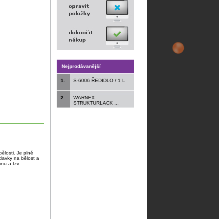
Nejprodávanější
1.
S-6006 ŘEDIDLO / 1 L
2.
WARNEX
STRUKTURLACK ...
bělosti. Je plně
davky na bělost a
nu a tzv.