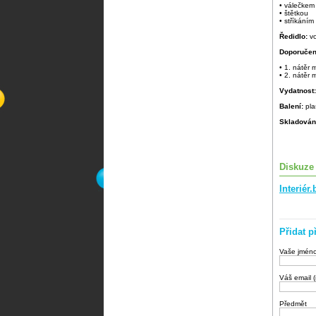
• válečkem
• štětkou
• stříkáním
Ředidlo:
v
Doporučen
• 1. nátěr
• 2. nátěr
Vydatnost
Balení:
pla
Skladován
Diskuze
Interié
Přidat p
Vaše jmén
Váš email 
Předmět