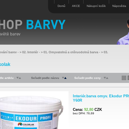
Domů
AKCE
Nákupní košík
Nápověda
ování barev
- >
02. Interiér
- >
01. Omyvatelná a otěruodolná barva
- >
03.
kolak
le artiklu
Seřadit podle názvu
Seřadit podle ceny
Interiér.barva omyv. Ekodur P
Y60R
Cena:
92,80
CZK
bez DPH: 76,69