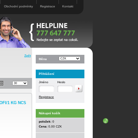
Obchodní podmínky
Registrace
Kontakt
Zpět
Měna
Přihlášení
Jméno
Heslo
Registrace
ROFI/1 KG NCS
Nákupní košík
položek:
0
Cena:
0,00 CZK