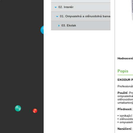
02. Interiér
01. Omyvatelná a otěruodolná barva
03. Ekolak
Hodnocení
Popis
EKODUR P
Profesionál
Použití:
Pr
omyvatelná
otěruvzdor
umakartový
Přednosti:
• vynikající
• otěruvzd
• omyvatel
Nanášení: