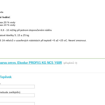
oda
é ředění:
 max.20 % vody
 max.10 % vody
:
6,6 - 10 m2/kg při jednom doporučeném nátěru
stové kbelíky 5; 15 a 25 kg
í:
24 měsíců v uzavřených nádobách při teplotě +5 až +25 oC. Nesmí zmrznout.
r.barva omyv. Ekodur PROFI/1 KG NCS Y60R
(příspěvků: 0)
říspěvek
o
(nebude zveřejněn)