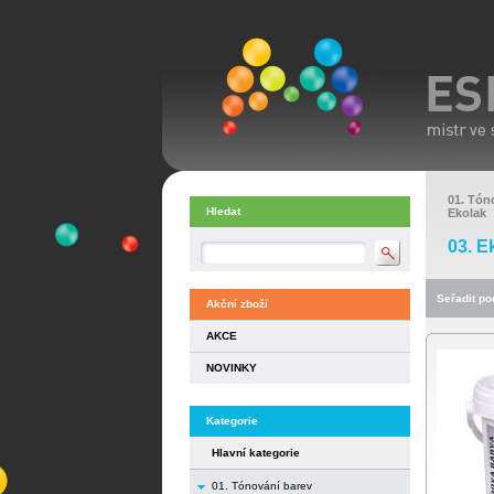
01. Tón
Hledat
Ekolak
03. E
Seřadit pod
Akční zboží
AKCE
NOVINKY
Kategorie
Hlavní kategorie
01. Tónování barev