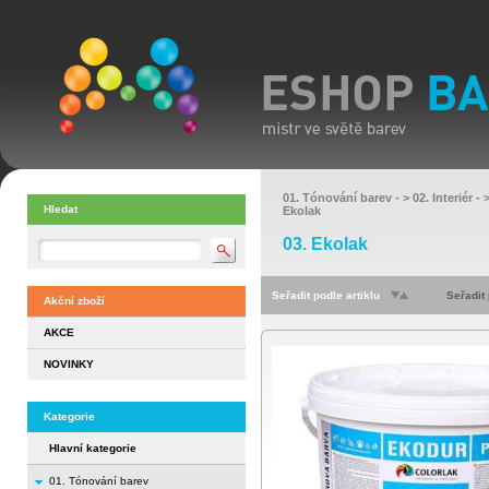
01. Tónování barev
- >
02. Interiér
- 
Hledat
Ekolak
03. Ekolak
Seřadit podle artiklu
Seřadit
Akční zboží
AKCE
NOVINKY
Kategorie
Hlavní kategorie
01. Tónování barev