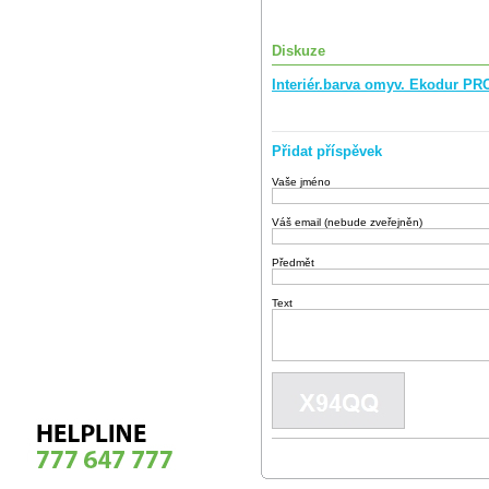
Diskuze
Interiér.barva omyv. Ekodur P
Přidat příspěvek
Vaše jméno
Váš email (nebude zveřejněn)
Předmět
Text