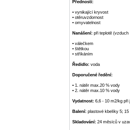
Přednosti:
• vynikající kryvost
• otěruvzdornost
• omyvatelnost
Nanášení:
při teplotě (vzduch
• válečkem
• štětkou
• stříkáním
Ředidlo:
voda
Doporučené ředění:
• 1. nátěr max.20 % vody
• 2. nátěr max.10 % vody
Vydatnost:
6,6 - 10 m2/kg př
Balení:
plastové kbelíky 5; 15
Skladování:
24 měsíců v uzav