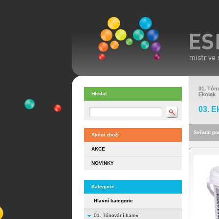
01. Tón
Hledat
Ekolak
03. E
Seřadit pod
Akční zboží
AKCE
NOVINKY
Kategorie
Hlavní kategorie
01. Tónování barev