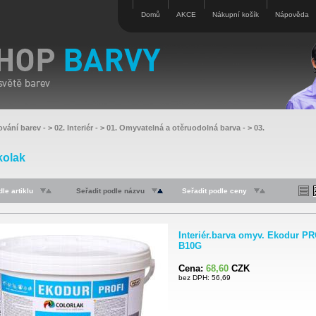
Domů
AKCE
Nákupní košík
Nápověda
ování barev
- >
02. Interiér
- >
01. Omyvatelná a otěruodolná barva
- >
03.
kolak
le artiklu
Seřadit podle názvu
Seřadit podle ceny
Interiér.barva omyv. Ekodur P
B10G
Cena:
68,60
CZK
bez DPH: 56,69