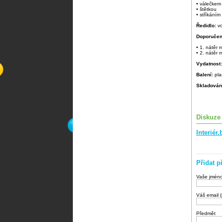
• válečkem
• štětkou
• stříkáním
Ředidlo:
v
Doporučen
• 1. nátěr
• 2. nátěr
Vydatnost
Balení:
pla
Skladován
Diskuze
Interié
Přidat p
Vaše jmén
Váš email 
Předmět