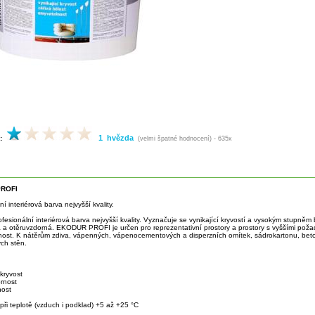
1 hvězda
:
(velmi špatné hodnocení) - 635x
ROFI
ní interiérová barva nejvyšší kvality.
ofesionální interiérová barva nejvyšší kvality. Vyznačuje se vynikající kryvostí a vysokým stupněm 
 a otěruvzdorná. EKODUR PROFI je určen pro reprezentativní prostory a prostory s vyššími poža
nost. K nátěrům zdiva, vápenných, vápenocementových a disperzních omítek, sádrokartonu, beto
ch stěn.
 kryvost
ornost
nost
při teplotě (vzduch i podklad) +5 až +25 °C