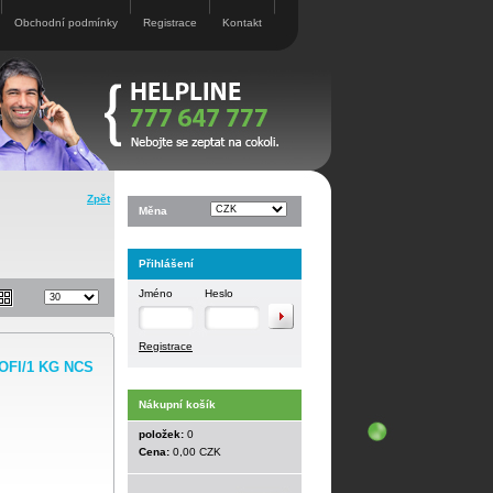
Obchodní podmínky
Registrace
Kontakt
Zpět
Měna
Přihlášení
Jméno
Heslo
Registrace
ROFI/1 KG NCS
Nákupní košík
položek:
0
Cena:
0,00 CZK