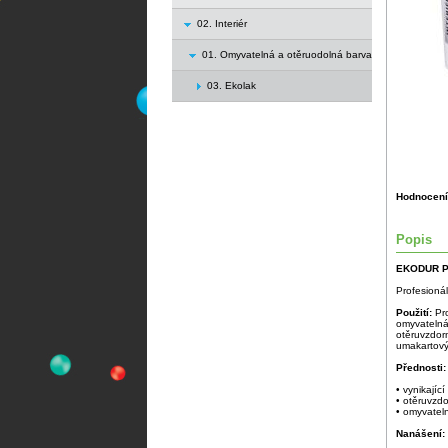
02. Interiér
01. Omyvatelná a otěruodolná barva
03. Ekolak
Hodnocení
Popis
EKODUR P
Profesionál
Použití:
Pr
omyvatelná
otěruvzdor
umakartový
Přednosti:
• vynikající
• otěruvzd
• omyvatel
Nanášení: