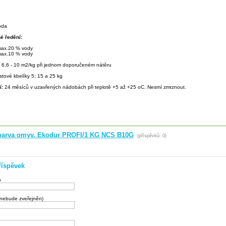
oda
é ředění:
 max.20 % vody
 max.10 % vody
:
6,6 - 10 m2/kg při jednom doporučeném nátěru
stové kbelíky 5; 15 a 25 kg
í:
24 měsíců v uzavřených nádobách při teplotě +5 až +25 oC. Nesmí zmrznout.
r.barva omyv. Ekodur PROFI/1 KG NCS B10G
(příspěvků: 0)
říspěvek
o
(nebude zveřejněn)