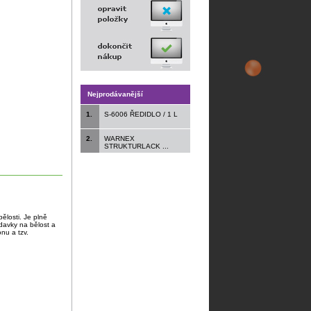
Nejprodávanější
1.
S-6006 ŘEDIDLO / 1 L
2.
WARNEX
STRUKTURLACK ...
bělosti. Je plně
davky na bělost a
nu a tzv.