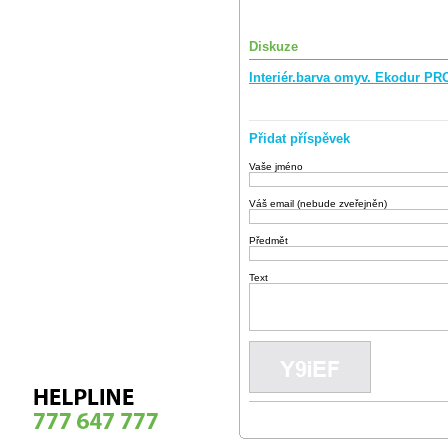
Diskuze
Interiér.barva omyv. Ekodur P
Přidat příspěvek
Vaše jméno
Váš email (nebude zveřejněn)
Předmět
Text