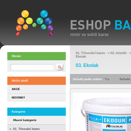
01. Tónování barev
- >
02. Interiér
- 
Hledat
Ekolak
03. Ekolak
Seřadit podle artiklu
Seřadit
Akční zboží
AKCE
NOVINKY
Kategorie
Hlavní kategorie
01. Tónování barev