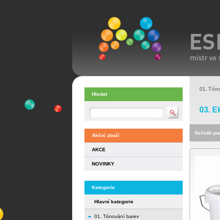
01. Tón
Hledat
03. E
Seřadit pod
Akční zboží
AKCE
NOVINKY
Kategorie
Hlavní kategorie
01. Tónování barev