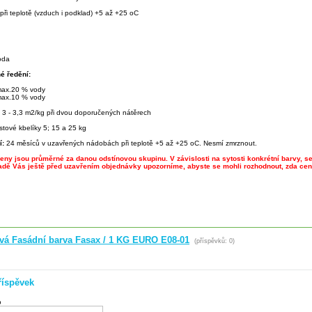
při teplotě (vzduch i podklad) +5 až +25 oC
oda
é ředění:
 max.20 % vody
 max.10 % vody
:
3 - 3,3 m2/kg při dvou doporučených nátěrech
stové kbelíky 5; 15 a 25 kg
í:
24 měsíců v uzavřených nádobách při teplotě +5 až +25 oC. Nesmí zmrznout.
ny jsou průměrné za danou odstínovou skupinu. V závislosti na sytosti konkrétní barvy, se
adě Vás ještě před uzavřením objednávky upozorníme, abyste se mohli rozhodnout, zda cen
ová Fasádní barva Fasax / 1 KG EURO E08-01
(příspěvků: 0)
říspěvek
o