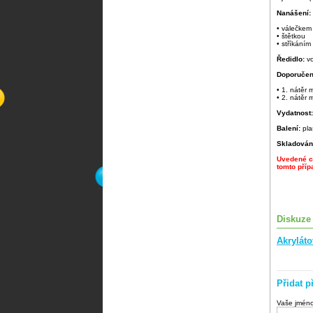
Nanášení:
• válečkem
• štětkou
• stříkáním
Ředidlo:
v
Doporučen
• 1. nátěr
• 2. nátěr
Vydatnost
Balení:
pla
Skladován
Uvedené ce
tomto příp
Diskuze
Akrylát
Přidat p
Vaše jmén