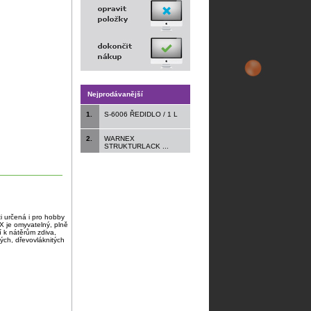
Nejprodávanější
1.
S-6006 ŘEDIDLO / 1 L
2.
WARNEX
STRUKTURLACK ...
ti určená i pro hobby
AX je omyvatelný, plně
í k nátěrům zdiva,
ch, dřevovláknitých