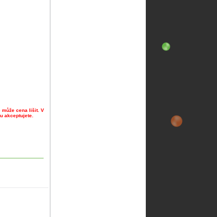
 může cena lišit. V
u akceptujete.