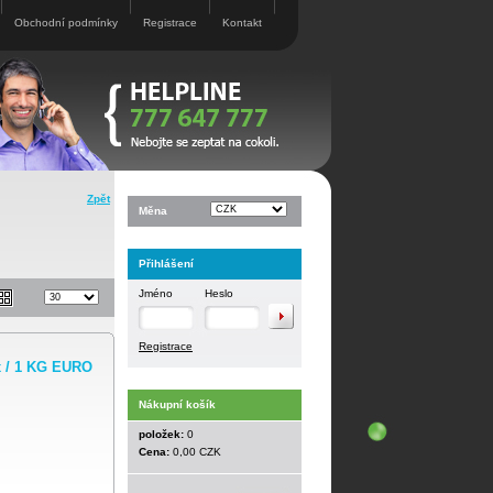
Obchodní podmínky
Registrace
Kontakt
Zpět
Měna
Přihlášení
Jméno
Heslo
Registrace
x / 1 KG EURO
Nákupní košík
položek:
0
Cena:
0,00 CZK