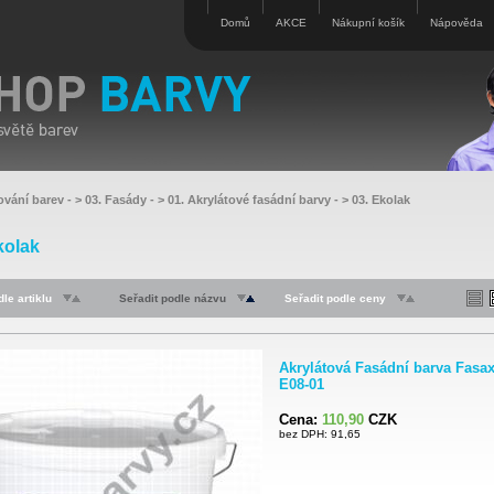
Domů
AKCE
Nákupní košík
Nápověda
ování barev
- >
03. Fasády
- >
01. Akrylátové fasádní barvy
- >
03. Ekolak
kolak
le artiklu
Seřadit podle názvu
Seřadit podle ceny
Akrylátová Fasádní barva Fasa
E08-01
Cena:
110,90
CZK
bez DPH: 91,65