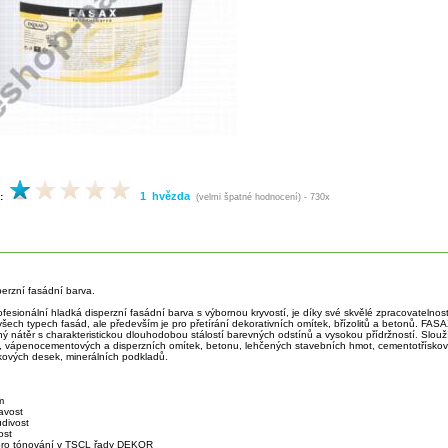
1 hvězda
:
(velmi špatné hodnocení) - 730x
perzní fasádní barva.
ofesionální hladká disperzní fasádní barva s výbornou kryvostí, je díky své skvělé zpracovatelnos
všech typech fasád, ale především je pro přetírání dekorativních omítek, břízolitů a betonů. FAS
ý nátěr s charakteristickou dlouhodobou stálostí barevných odstínů a vysokou přídržností. Slouž
 vápenocementových a disperzních omítek, betonu, lehčených stavebních hmot, cementotřískový
skových desek, minerálních podkladů.
m
navost
divost
ost
 pro tónování v TSCL řady DEKOR