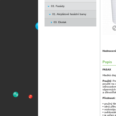
03. Fasády
01. Akrylátové fasádní barvy
03. Ekolak
Hodnocení
Popis
FASAX
Hladká dis
Použití:
Pr
použití na 
otěruvzdorn
vápenných,
a dřevotří
Přednosti:
• pružný fil
• silná přil
• vodoodpu
• světlostál
• je určen