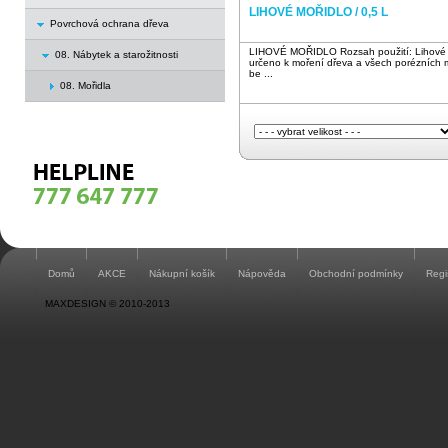
LIHOVÉ MOŘIDLO / 0,5 L
Povrchová ochrana dřeva
LIHOVÉ MOŘIDLO Rozsah použití: Lihové m
08. Nábytek a starožitnosti
určeno k moření dřeva a všech porézních m
be ...
08. Mořidla
Domů
AKCE
Nákupní košík
Nápověda
Obchodní podmínky
Regi
MAXDESIGN © 2010-2013