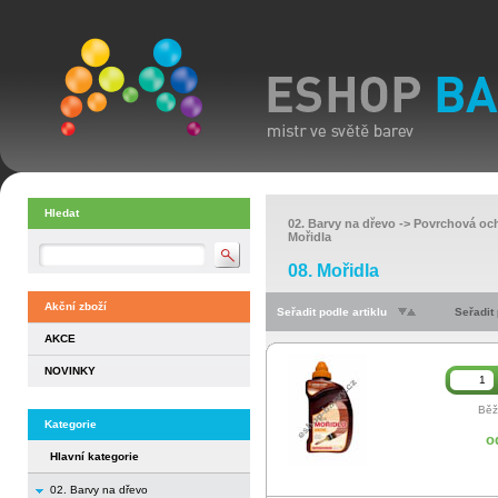
Hledat
02. Barvy na dřevo
->
Povrchová och
Mořidla
08. Mořidla
Akční zboží
Seřadit podle artiklu
Seřadit
AKCE
NOVINKY
Běž
Kategorie
o
Hlavní kategorie
02. Barvy na dřevo