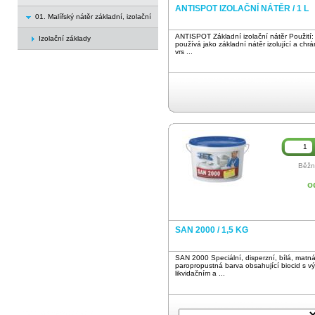
ANTISPOT IZOLAČNÍ NÁTĚR / 1 L
01. Malířský nátěr základní, izolační
ANTISPOT Základní izolační nátěr Použit
Izolační základy
používá jako základní nátěr izolující a chr
vrs ...
Běžn
o
SAN 2000 / 1,5 KG
SAN 2000 Speciální, disperzní, bílá, matn
paropropustná barva obsahující biocid s v
likvidačním a ...