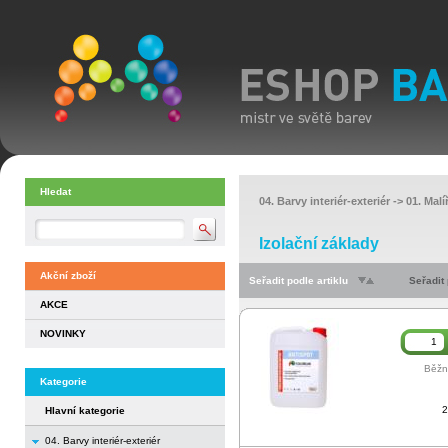
Hledat
04. Barvy interiér-exteriér
->
01. Malí
Izolační základy
Akční zboží
Seřadit podle artiklu
Seřadit
AKCE
NOVINKY
Běžn
Kategorie
2
Hlavní kategorie
04. Barvy interiér-exteriér