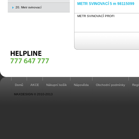
METR SVINOVACÍ 5 m 98115099
20. Metr svinovací
METR SVINOVACÍ PROFI
Domů
AKCE
Nákupní košík
Nápověda
Obchodní podmínky
Regi
MAXDESIGN © 2010-2013