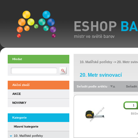
Hledat
10. Malířské potřeby
->
20. Metr svin
20. Metr svinovací
Akční zboží
Seřadit podle artiklu
Seřadit
AKCE
NOVINKY
Běžn
Kategorie
Hlavní kategorie
10. Malířské potřeby