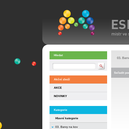
Hledat
03. Bar
Seřadit pod
Akční zboží
AKCE
NOVINKY
Kategorie
Hlavní kategorie
03. Barvy na kov