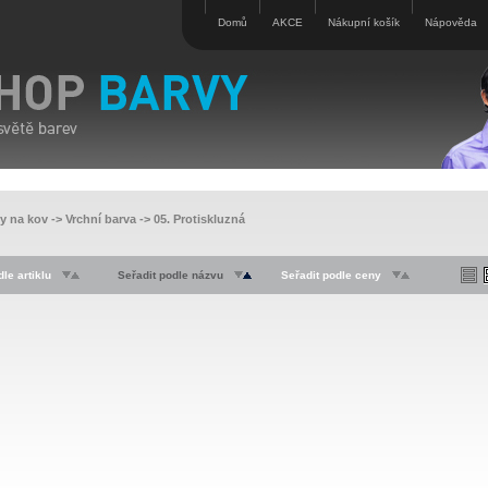
Domů
AKCE
Nákupní košík
Nápověda
vy na kov
->
Vrchní barva
->
05. Protiskluzná
le artiklu
Seřadit podle názvu
Seřadit podle ceny