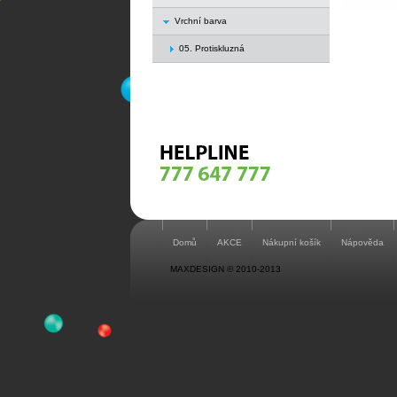
Vrchní barva
05. Protiskluzná
Domů
AKCE
Nákupní košík
Nápověda
MAXDESIGN © 2010-2013