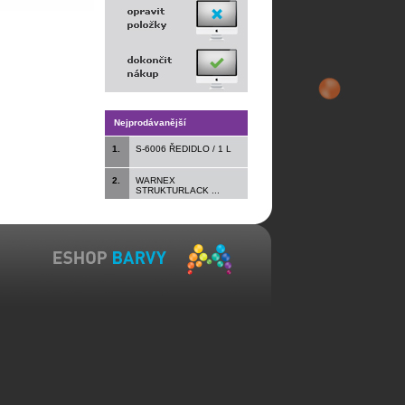
Nejprodávanější
1.
S-6006 ŘEDIDLO / 1 L
2.
WARNEX
STRUKTURLACK ...