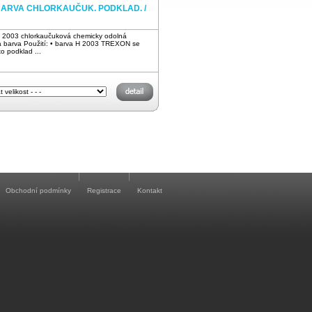
BARVA CHLORKAUČUK. PODKLAD. /
2003 chlorkaučuková chemicky odolná
 barva Použití: • barva H 2003 TREXON se
o podklad ...
Obchodní podmínky
Registrace
Kontakt