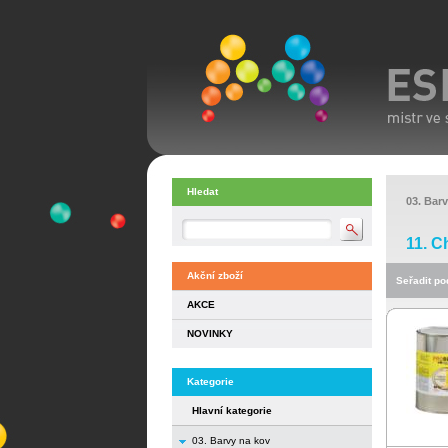
Hledat
03. Bar
11. C
Akční zboží
Seřadit pod
AKCE
NOVINKY
Kategorie
Hlavní kategorie
03. Barvy na kov