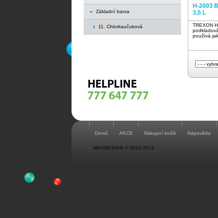
H-2003 
Základní barva
3,5 L
TREXON H 
11. Chlorkaučuková
podkladová
používá jak
Domů
AKCE
Nákupní košík
Nápověda
MAXDESIGN © 2010-2013