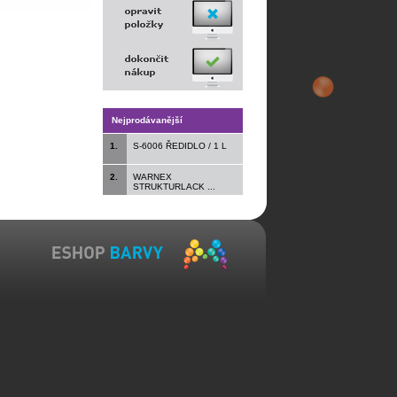
Nejprodávanější
1.
S-6006 ŘEDIDLO / 1 L
2.
WARNEX
STRUKTURLACK ...