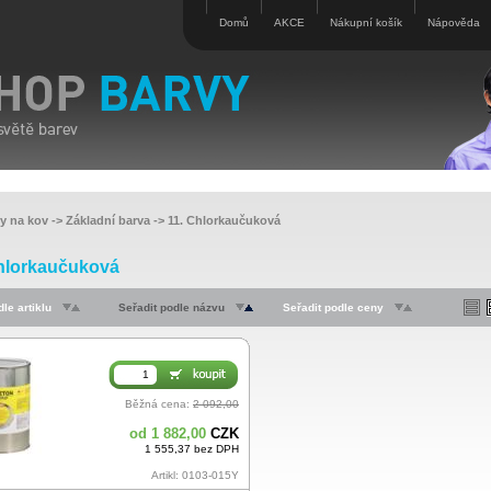
Domů
AKCE
Nákupní košík
Nápověda
vy na kov
->
Základní barva
->
11. Chlorkaučuková
hlorkaučuková
le artiklu
Seřadit podle názvu
Seřadit podle ceny
Běžná cena:
2 092,00
od 1 882,00
CZK
1 555,37 bez DPH
Artikl: 0103-015Y