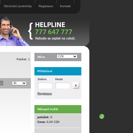
Obchodní podmínky
Registrace
Kontakt
Měna
Položek: 1
Přihlášení
Jméno
Heslo
Registrace
Nákupní košík
položek:
0
Cena:
0,00 CZK