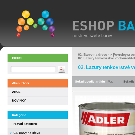
02. Barvy na dřevo
- >
Povrchová oc
Hledat
02. Lazury tenkovrstvé vodouředite
02. Lazury tenkovrstvé v
Seřadit podle artiklu
Seřadit
Akční zboží
AKCE
NOVINKY
Kategorie
Hlavní kategorie
02. Barvy na dřevo