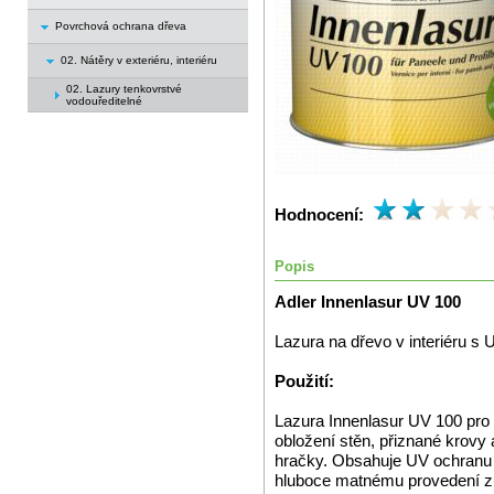
Povrchová ochrana dřeva
02. Nátěry v exteriéru, interiéru
02. Lazury tenkovrstvé
vodouředitelné
Hodnocení:
Popis
Adler Innenlasur UV 100
Lazura na dřevo v interiéru s 
Použití:
Lazura Innenlasur UV 100 pro ef
obložení stěn, přiznané krovy a
hračky. Obsahuje UV ochranu a
hluboce matnému provedení zů