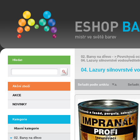
02. Barvy na dřevo
- >
Povrchová oc
Hledat
04. Lazury silnovrstvé vodouředitel
04. Lazury silnovrstvé v
Seřadit podle artiklu
Seřadit
Akční zboží
AKCE
NOVINKY
Kategorie
Hlavní kategorie
02. Barvy na dřevo