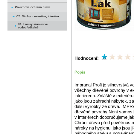
Povrchová ochrana dřeva
02. Nátěry v exteriéru, interiéru
04. Lazury silnovrstvé
vodouředitelné
Hodnocení:
Popis
Impranal Profi je silnovrstvá
všechny dřevěné povrchy v ex
interiérech. Zvláště v exterié
jako jsou zahradní nábytek, za
další výrobky ze dřeva. IMPR
dřevěné povrchy Není samosta
v interiérech doporučujeme ja
Chrání dřevo před povětrnostní
nároky na hygienu, jako jsou j
náhodného styku s potravinami