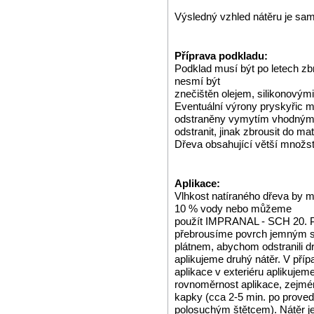
Výsledný vzhled nátěru je sam
Příprava podkladu:
Podklad musí být po letech zb
nesmí být
znečištěn olejem, silikonovým
Eventuální výrony pryskyřic m
odstraněny vymytím vhodnými r
odstranit, jinak zbrousit do ma
Dřeva obsahující větší množstv
Aplikace:
Vlhkost natíraného dřeva by m
10 % vody nebo můžeme
použít IMPRANAL - SCH 20. Po
přebrousíme povrch jemným 
plátnem, abychom odstranili dr
aplikujeme druhý nátěr. V příp
aplikace v exteriéru aplikujem
rovnoměrnost aplikace, zejmé
kapky (cca 2-5 min. po prove
polosuchým štětcem). Nátěr je 