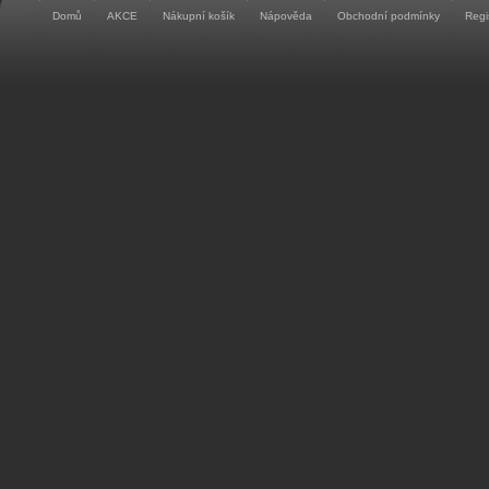
Domů
AKCE
Nákupní košík
Nápověda
Obchodní podmínky
Regi