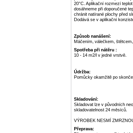
20°C. Aplikační rozmezí teplo
dosáhneme při doporučené teplot
chránit natírané plochy před 
Dodává se v aplikační konziste
Způsob nanášení:
Máčením, válečkem, štětcem, 
Spotřeba při nátěru :
10 - 14 m2/l v jedné vrstvě.
Údržba:
Pomůcky okamžitě po skončen
Skladování:
Skladovat lze v původních neo
skladovatelnost 24 měsíců.
VÝROBEK NESMÍ ZMRZNOU
Přeprava: