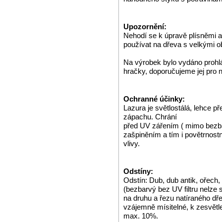
Upozornění:
Nehodí se k úpravě plísněmi 
používat na dřeva s velkými o
Na výrobek bylo vydáno prohlá
hračky, doporučujeme jej pro n
Ochranné účinky:
Lazura je světlostálá, lehce př
zápachu. Chrání
před UV zářením ( mimo bezbar
zašpiněním a tím i povětrnost
vlivy.
Odstíny:
Odstín: Dub, dub antik, ořech,
(bezbarvý bez UV filtru nelze 
na druhu a řezu natíraného dř
vzájemně mísitelné, k zesvětl
max. 10%.