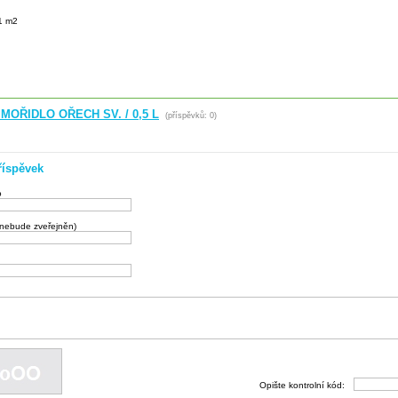
/1 m2
MOŘIDLO OŘECH SV. / 0,5 L
(příspěvků: 0)
říspěvek
o
(nebude zveřejněn)
Opište kontrolní kód: