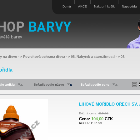
Domů
AKCE
Nákupní košík
Nápověda
vy na dřevo
- >
Povrchová ochrana dřeva
- >
08. Nábytek a starožitnosti
- >
08.
ořidla
le artiklu
Seřadit podle názvu
Seřadit podle ceny
LIHOVÉ MOŘIDLO OŘECH SV. / 
Běžná cena:
116,00
Cena:
104,00
CZK
bez DPH: 85,95