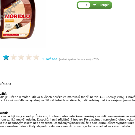
1 hvězda
:
(velmi špatné hodnocení) - 752x
OŘIDLO
žití:
dlo je určeno k moření dřeva a všech porézních materiálů (např. beton, OSB desky, cihly). Lihové
va. Lihová mořidla se vyrábějí ve 20 základních odstínech, další odstíny získáte vzájemným mích
užití:
va musí být čistý a suchý. Štětcem, houbou nebo válečkem nanášejte mořidlo rovnoměrně ve sm
ěrem vzniká tmavší odstín. Zasychání trvá přibližně 4 hodiny. Po zaschnutí namořené dřevo vykar
veďte bezbarvým lakem nebo voskem. Dosažený výsledek může podle druhu dřeva vypadat rozdíl
e zkušební nátěr. Obaly stejného odstínu s rozdílnou šarží je třeba smíchat ve větším obalu.