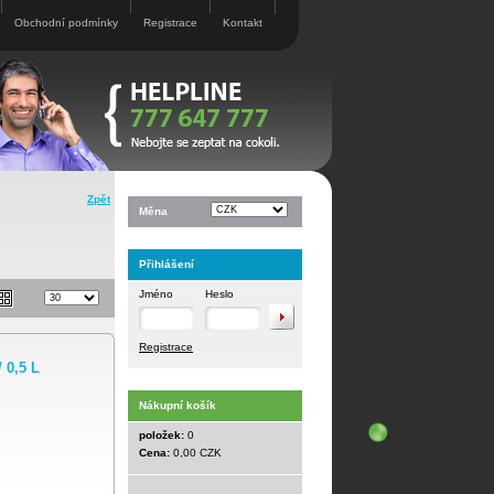
Obchodní podmínky
Registrace
Kontakt
Zpět
Měna
Přihlášení
Jméno
Heslo
Registrace
0,5 L
Nákupní košík
položek:
0
Cena:
0,00 CZK