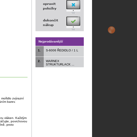
Nejprodávanější
1.
S-6006 ŘEDIDLO / 1 L
2.
WARNEX
STRUKTURLACK ...
 mořidlo zvýrazní
áním barev.
ěru vláken. Každým
táčujte, povrchovou
ně, proto