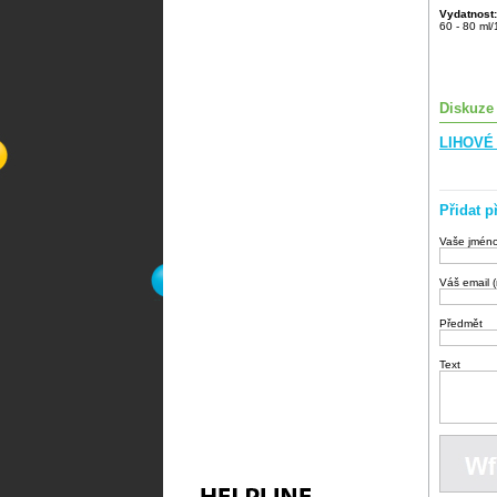
Vydatnost:
60 - 80 ml
Diskuze
LIHOVÉ 
Přidat p
Vaše jmén
Váš email 
Předmět
Text