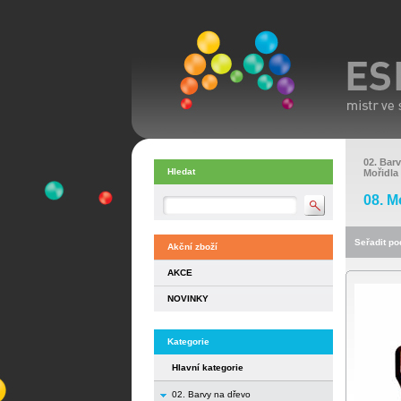
02. Bar
Hledat
Mořidla
08. M
Seřadit pod
Akční zboží
AKCE
NOVINKY
Kategorie
Hlavní kategorie
02. Barvy na dřevo