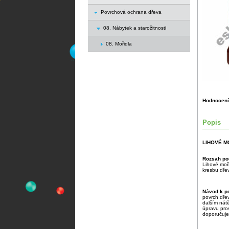
Povrchová ochrana dřeva
08. Nábytek a starožitnosti
08. Mořidla
Hodnocení
Popis
LIHOVÉ M
Rozsah pou
Lihové moři
kresbu dře
Návod k po
povrch dře
dalším nát
úpravu pro
doporučujem