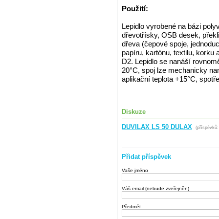
Použití:
Lepidlo vyrobené na bázi poly
dřevotřísky, OSB desek, překl
dřeva (čepové spoje, jednoduch
papíru, kartónu, textilu, kor
D2. Lepidlo se nanáší rovnoměr
20°C, spoj lze mechanicky na
aplikační teplota +15°C, spotře
Diskuze
DUVILAX LS 50 DULAX
(příspěvků:
Přidat příspěvek
Vaše jméno
Váš email (nebude zveřejněn)
Předmět