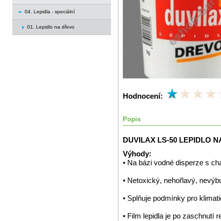
04. Lepidla - speciální
01. Lepidlo na dřevo
Hodnocení:
Popis
DUVILAX LS-50 LEPIDLO N
Výhody:
• Na bázi vodné disperze s cha
• Netoxický, nehořlavý, nevý
• Splňuje podmínky pro klima
• Film lepidla je po zaschnutí r