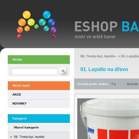
08. Tmely-byt, lepidla
- >
04. Lepidla
Hledat
01. Lepidlo na dřevo
Seřadit podle artiklu
Seřadit
Akční zboží
AKCE
NOVINKY
Kategorie
Hlavní kategorie
08. Tmely-byt, lepidla