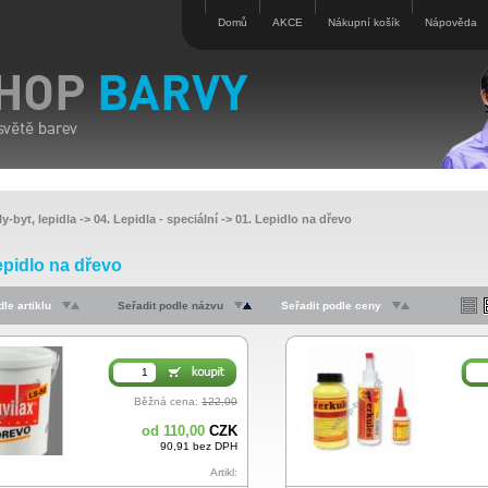
Domů
AKCE
Nákupní košík
Nápověda
y-byt, lepidla
->
04. Lepidla - speciální
->
01. Lepidlo na dřevo
epidlo na dřevo
le artiklu
Seřadit podle názvu
Seřadit podle ceny
Běžná cena:
122,00
od 110,00
CZK
90,91 bez DPH
Artikl: