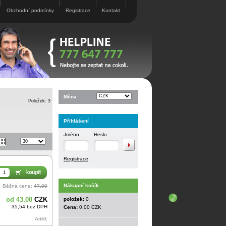
Obchodní podmínky
Registrace
Kontakt
Měna
Položek: 3
Přihlášení
Jméno
Heslo
Registrace
Nákupní košík
Běžná cena:
47,00
od 43,00
CZK
položek:
0
35,54 bez DPH
Cena:
0,00 CZK
Artikl: