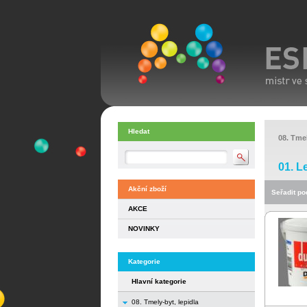
Hledat
08. Tmel
01. L
Akční zboží
Seřadit pod
AKCE
NOVINKY
Kategorie
Hlavní kategorie
08. Tmely-byt, lepidla