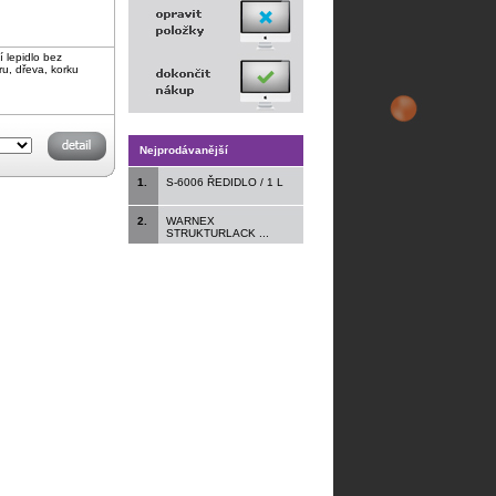
lepidlo bez
u, dřeva, korku
Nejprodávanější
1.
S-6006 ŘEDIDLO / 1 L
2.
WARNEX
STRUKTURLACK ...