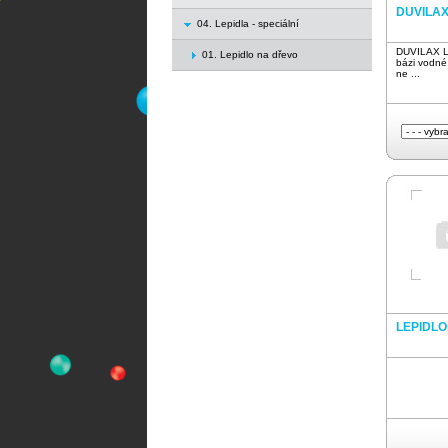
DUVILAX
04. Lepidla - speciální
DUVILAX L
01. Lepidlo na dřevo
bázi vodné 
ne ...
LEPIDLO