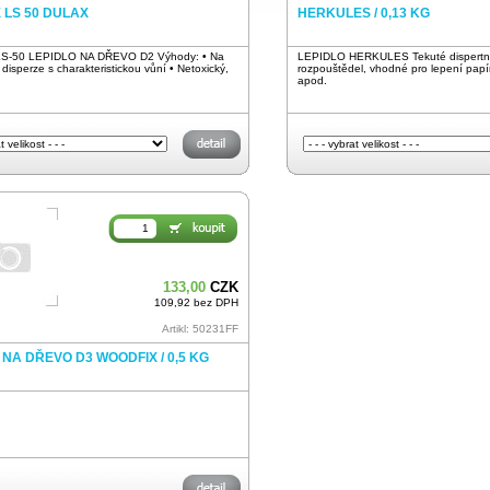
 LS 50 DULAX
HERKULES / 0,13 KG
S-50 LEPIDLO NA DŘEVO D2 Výhody: • Na
LEPIDLO HERKULES Tekuté dispertní 
disperze s charakteristickou vůní • Netoxický,
rozpouštědel, vhodné pro lepení papír
apod.
133,00
CZK
109,92 bez DPH
Artikl: 50231FF
 NA DŘEVO D3 WOODFIX / 0,5 KG