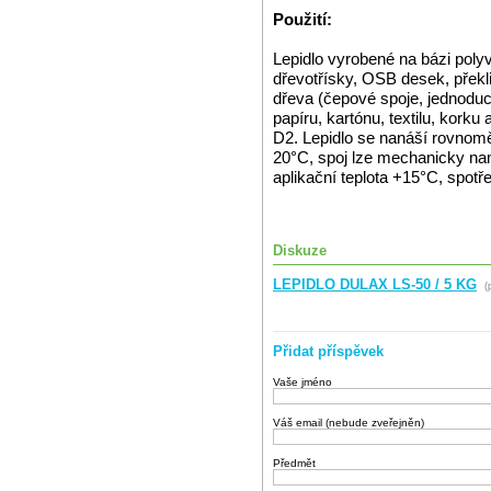
Použití:
Lepidlo vyrobené na bázi poly
dřevotřísky, OSB desek, překl
dřeva (čepové spoje, jednoduch
papíru, kartónu, textilu, kor
D2. Lepidlo se nanáší rovnoměr
20°C, spoj lze mechanicky na
aplikační teplota +15°C, spotře
Diskuze
LEPIDLO DULAX LS-50 / 5 KG
(p
Přidat příspěvek
Vaše jméno
Váš email (nebude zveřejněn)
Předmět