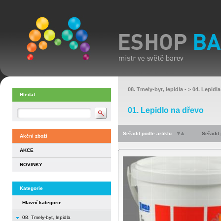
08. Tmely-byt, lepidla
- >
04. Lepidla
Hledat
01. Lepidlo na dřevo
Seřadit podle artiklu
Seřadit
Akční zboží
AKCE
NOVINKY
Kategorie
Hlavní kategorie
08. Tmely-byt, lepidla