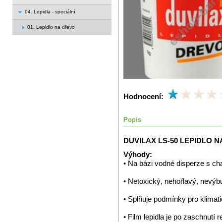
04. Lepidla - speciální
01. Lepidlo na dřevo
Hodnocení:
Popis
DUVILAX LS-50 LEPIDLO N
Výhody:
• Na bázi vodné disperze s cha
• Netoxický, nehořlavý, nevý
• Splňuje podmínky pro klima
• Film lepidla je po zaschnutí r