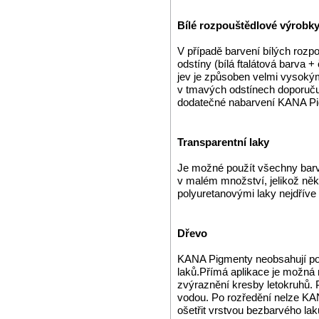
Bílé rozpouštědlové výrobk
V případě barvení bílých rozp
odstíny (bílá ftalátová barva 
jev je způsoben velmi vysokým
v tmavých odstínech doporučuj
dodatečné nabarvení KANA Pig
Transparentní laky
Je možné použít všechny barv
v malém množství, jelikož ně
polyuretanovými laky nejdříve
Dřevo
KANA Pigmenty neobsahují pojí
laků.Přímá aplikace je možná 
zvýraznění kresby letokruhů.
vodou. Po rozředění nelze KAN
ošetřit vrstvou bezbarvého lak