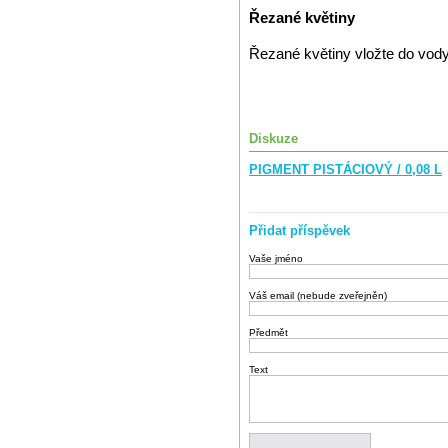
Řezané květiny
Řezané květiny vložte do vod
Diskuze
PIGMENT PISTÁCIOVÝ / 0,08 L
Přidat příspěvek
Vaše jméno
Váš email (nebude zveřejněn)
Předmět
Text