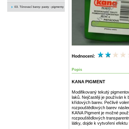
03. Tónovací barvy- pasty - pigmenty
Hodnocení:
Popis
KANA PIGMENT
Modifikovaný tekutý pigmento
laků. Nejčastěji je používán k
křídových barev. Pečlivě vole
rozpouštědlových barev následu
KANA Pigment je možné použív
rozpouštědlových transparentní
látky, dojde k vytvoření efekt