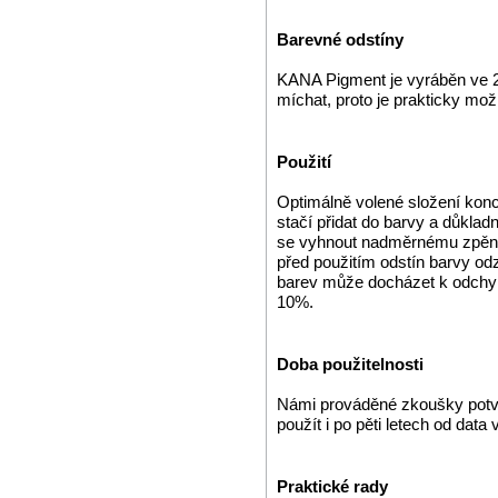
Barevné odstíny
KANA Pigment je vyráběn ve 2
míchat, proto je prakticky mo
Použití
Optimálně volené složení kon
stačí přidat do barvy a důkla
se vyhnout nadměrnému zpěnění
před použitím odstín barvy od
barev může docházet k odchyl
10%.
Doba použitelnosti
Námi prováděné zkoušky potvr
použít i po pěti letech od data 
Praktické rady