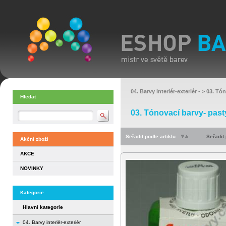
04. Barvy interiér-exteriér
- >
03. Tón
Hledat
03. Tónovací barvy- past
Seřadit podle artiklu
Seřadit
Akční zboží
AKCE
NOVINKY
Kategorie
Hlavní kategorie
04. Barvy interiér-exteriér