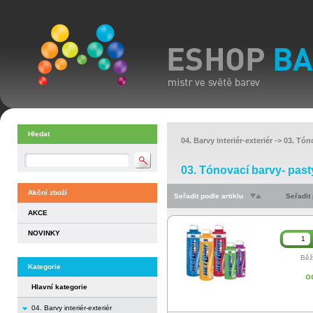
Hledat
04. Barvy interiér-exteriér
->
03. Tón
03. Tónovací barvy- past
Akční zboží
Seřadit podle artiklu
Seřadit
AKCE
NOVINKY
Běž
Kategorie
o
Hlavní kategorie
04. Barvy interiér-exteriér