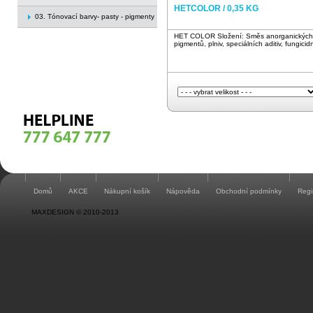
HETCOLOR / 0,35 KG
03. Tónovací barvy- pasty - pigmenty
HET COLOR Složení: Směs anorganických 
pigmentů, plniv, speciálních aditiv, fungicidn
Domů
AKCE
Nákupní košík
Nápověda
Obchodní podmínky
Regi
MAXDESIGN © 2010-2013