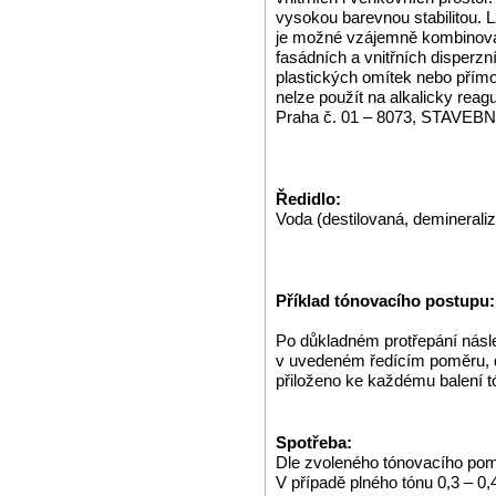
vysokou barevnou stabilitou. L
je možné vzájemně kombinova
fasádních a vnitřních disperzní
plastických omítek nebo přím
nelze použít na alkalicky rea
Praha č. 01 – 8073, STAVE
Ředidlo:
Voda (destilovaná, demineraliz
Příklad tónovacího postupu:
Po důkladném protřepání násl
v uvedeném ředícím poměru, dl
přiloženo ke každému balení t
Spotřeba:
Dle zvoleného tónovacího pom
V případě plného tónu 0,3 – 0