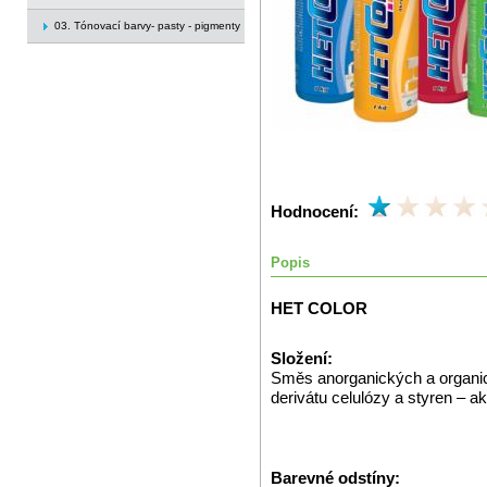
03. Tónovací barvy- pasty - pigmenty
Hodnocení:
Popis
HET COLOR
Složení:
Směs anorganických a organický
derivátu celulózy a styren – a
Barevné odstíny: