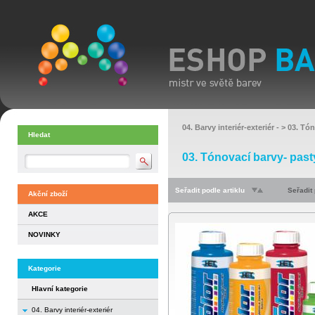
04. Barvy interiér-exteriér
- >
03. Tón
Hledat
03. Tónovací barvy- past
Seřadit podle artiklu
Seřadit
Akční zboží
AKCE
NOVINKY
Kategorie
Hlavní kategorie
04. Barvy interiér-exteriér