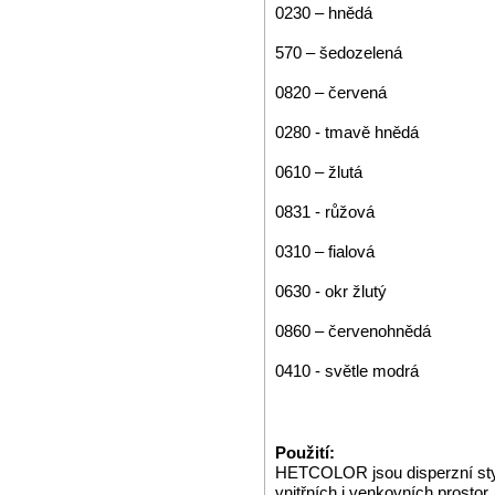
0230 – hnědá
570 – šedozelená
0820 – červená
0280 - tmavě hnědá
0610 – žlutá
0831 - růžová
0310 – fialová
0630 - okr žlutý
0860 – červenohnědá
0410 - světle modrá
Použití:
HETCOLOR jsou disperzní styr
vnitřních i venkovních prostor