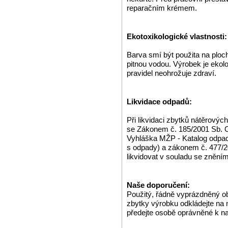
reparačním krémem.
Ekotoxikologické vlastnosti:
Barva smí být použita na ploch
pitnou vodou. Výrobek je ekol
pravidel neohrožuje zdraví.
Likvidace odpadů:
Při likvidaci zbytků nátěrovýc
se Zákonem č. 185/2001 Sb. O
Vyhláška MŽP - Katalog odpa
s odpady) a zákonem č. 477/2
likvidovat v souladu se zněn
Naše doporučení:
Použitý, řádně vyprázdněný o
zbytky výrobku odkládejte na
předejte osobě oprávněné k n