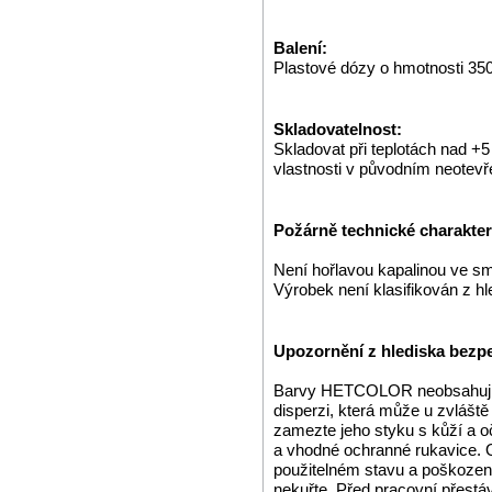
Balení:
Plastové dózy o hmotnosti 350
Skladovatelnost:
Skladovat při teplotách nad +
vlastnosti v původním neotev
Požárně technické charakteri
Není hořlavou kapalinou ve s
Výrobek není klasifikován z h
Upozornění z hlediska bezpe
Barvy HETCOLOR neobsahují o
disperzi, která může u zvláště 
zamezte jeho styku s kůží a 
a vhodné ochranné rukavice. 
použitelném stavu a poškozené 
nekuřte. Před pracovní přestá